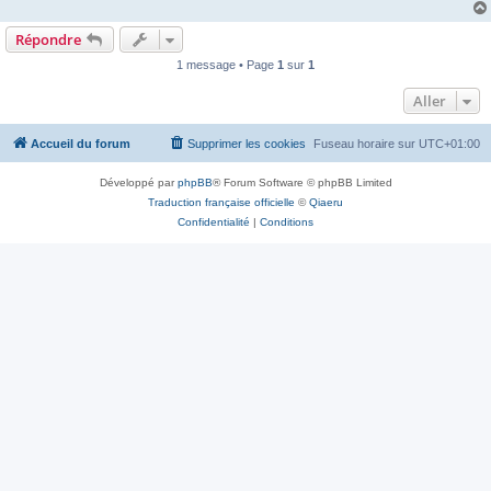
Répondre
1 message • Page
1
sur
1
Aller
Accueil du forum
Supprimer les cookies
Fuseau horaire sur
UTC+01:00
Développé par
phpBB
® Forum Software © phpBB Limited
Traduction française officielle
©
Qiaeru
Confidentialité
|
Conditions