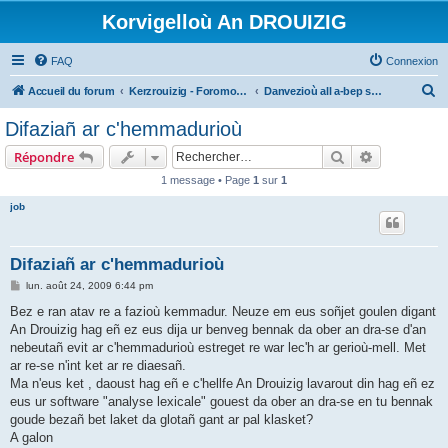
Korvigelloù An DROUIZIG
FAQ
Connexion
R
Accueil du forum
Kerzrouizig - Foromoù An Drouizig
Danvezioù all a-bep seurt
e
Difaziañ ar c'hemmadurioù
c
Rechercher
Recherche 
Répondre
h
1 message • Page
1
sur
1
e
job
r
c
h
Difaziañ ar c'hemmadurioù
e
M
lun. août 24, 2009 6:44 pm
e
r
s
Bez e ran atav re a fazioù kemmadur. Neuze em eus soñjet goulen digant
s
An Drouizig hag eñ ez eus dija ur benveg bennak da ober an dra-se d'an
a
g
nebeutañ evit ar c'hemmadurioù estreget re war lec'h ar gerioù-mell. Met
e
ar re-se n'int ket ar re diaesañ.
Ma n'eus ket , daoust hag eñ e c'hellfe An Drouizig lavarout din hag eñ ez
eus ur software "analyse lexicale" gouest da ober an dra-se en tu bennak
goude bezañ bet laket da glotañ gant ar pal klasket?
A galon