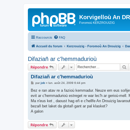
Korvigelloù An D
Foromoù KERZROUIZIG
Raccourcis
FAQ
Accueil du forum
Kerzrouizig - Foromoù An Drouizig
Dan
Difaziañ ar c'hemmadurioù
R
Répondre
Difaziañ ar c'hemmadurioù
M
par
job
»
lun. août 24, 2009 6:44 pm
e
s
Bez e ran atav re a fazioù kemmadur. Neuze em eus soñjet
s
evit ar c'hemmadurioù estreget re war lec'h ar gerioù-mell. M
a
g
Ma n'eus ket , daoust hag eñ e c'hellfe An Drouizig lavaro
e
bezañ bet laket da glotañ gant ar pal klasket?
A galon
Répondre