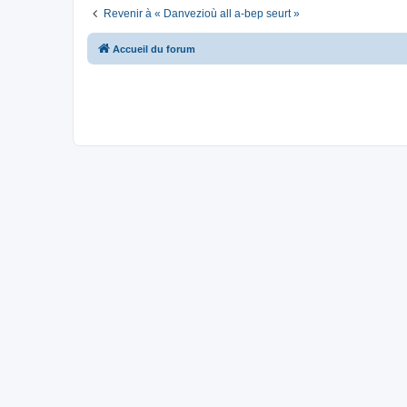
Revenir à « Danvezioù all a-bep seurt »
Accueil du forum