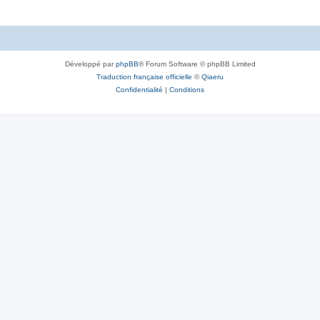
Développé par
phpBB
® Forum Software © phpBB Limited
Traduction française officielle
©
Qiaeru
Confidentialité
|
Conditions