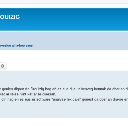
ROUIZIG
vezioù all a-bep seurt
echercher
Recherche avancée
 goulen digant An Drouizig hag eñ ez eus dija ur benveg bennak da ober an d
et ar re-se n'int ket ar re diaesañ.
ut din hag eñ ez eus ur software "analyse lexicale" gouest da ober an dra-se 