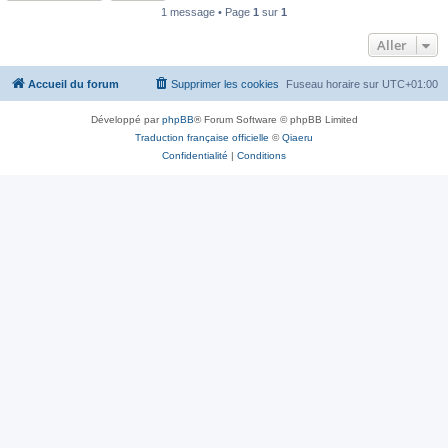
1 message • Page
1
sur
1
Aller
Accueil du forum
Supprimer les cookies
Fuseau horaire sur
UTC+01:00
Développé par
phpBB
® Forum Software © phpBB Limited
Traduction française officielle
©
Qiaeru
Confidentialité
|
Conditions