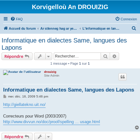
Korvigelloù An DROUIZIG
FAQ
Connexion
R
Accueil du forum
Ar stlenneg hag ar yezhoù bihan er bed a-bezh
L'informatique en langues régionales et minoritaires
e
Informatique en dialectes Same, langues des
c
Lapons
h
Rechercher
Recherche 
Répondre
e
1 message • Page
1
sur
1
r
drouizig
c
Site Admin
h
e
Informatique en dialectes Same, langues des Lapons
r
M
mer. déc. 16, 2009 5:46 pm
e
s
http://giellatekno.uit.no/
s
a
g
Correcteurs pour Word (2003/2007)
e
http://www.divvun.no/doc/proof/spelling ... usage.html
Répondre