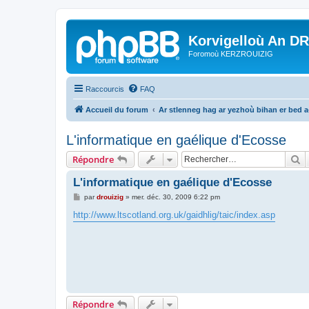
Korvigelloù An D
Foromoù KERZROUIZIG
Raccourcis
FAQ
Accueil du forum
Ar stlenneg hag ar yezhoù bihan er bed 
L'informatique en gaélique d'Ecosse
R
Répondre
L'informatique en gaélique d'Ecosse
M
par
drouizig
»
mer. déc. 30, 2009 6:22 pm
e
s
http://www.ltscotland.org.uk/gaidhlig/taic/index.asp
s
a
g
e
Répondre