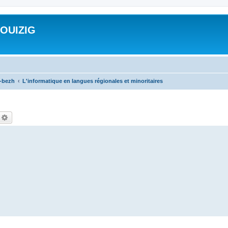
ROUIZIG
a-bezh
L'informatique en langues régionales et minoritaires
echercher
Recherche avancée