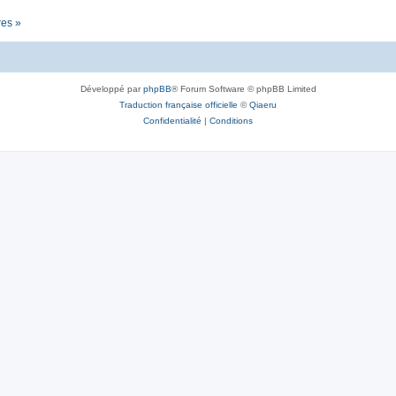
res »
Développé par
phpBB
® Forum Software © phpBB Limited
Traduction française officielle
©
Qiaeru
Confidentialité
|
Conditions