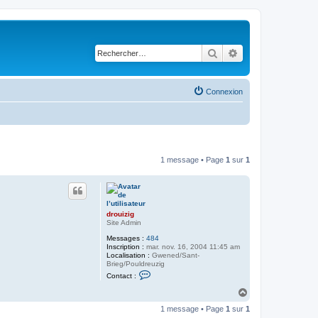
Rechercher
Recherche avancé
Connexion
1 message • Page
1
sur
1
drouizig
Site Admin
Messages :
484
Inscription :
mar. nov. 16, 2004 11:45 am
Localisation :
Gwened/Sant-
Brieg/Pouldreuzig
C
Contact :
o
n
H
t
a
a
1 message • Page
1
sur
1
u
c