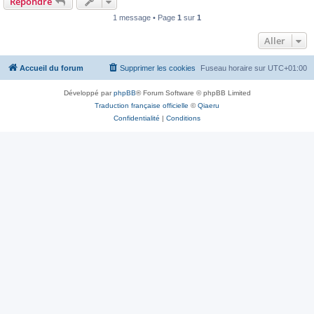
Répondre
1 message • Page
1
sur
1
Aller
Accueil du forum
Supprimer les cookies
Fuseau horaire sur
UTC+01:00
Développé par
phpBB
® Forum Software © phpBB Limited
Traduction française officielle
©
Qiaeru
Confidentialité
|
Conditions