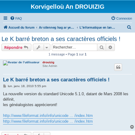
Korvigelloù An DROUIZIG
FAQ
Connexion
R
Accueil du forum
Ar stlenneg hag ar yezhoù bihan er bed a-bezh
L'informatique en langues régionales et minoritaires
e
Le K barré breton a ses caractères officiels !
c
Rechercher
Recherche 
Répondre
h
1 message • Page
1
sur
1
e
drouizig
r
Site Admin
c
h
Le K barré breton a ses caractères officiels !
e
M
lun. janv. 18, 2010 5:55 pm
e
r
s
La nouvelle version du standard Unicode 5.1.0, datant de Mars 2008 les
s
définit,
a
g
les généalogistes apprécieront!
e
http://www.fileformat.info/info/unicode ... /index.htm
http://www.fileformat.info/info/unicode ... /index.htm