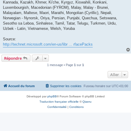
Kannada, Kazakh, Khmer, Ki'che, Kyrgyz, Kiswahili, Konkani,
Luxembourgish, Macedonian (FYROM), Malay, Malay - Brunei,
Malayalam, Maltese, Maori, Marathi, Mongolian (Cyrillic), Nepali,
Norwegian - Nynorsk, Oriya, Persian, Punjabi, Quechua, Setswana,
Sesotho sa Leboa, Sinhalese, Tamil, Tatar, Telugu, Turkmen, Urdu,
Uzbek - Latin, Vietnamese, Welsh, Yoruba
Source:
http://technet.microsoft.com/en-us/libr ... rfacePacks
Répondre
1 message • Page
1
sur
1
Aller
Accueil du forum
Supprimer les cookies
Fuseau horaire sur
UTC+01:00
Développé par
phpBB
® Forum Software © phpBB Limited
Traduction française officielle
©
Qiaeru
Confidentialité
|
Conditions