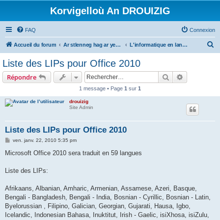
Korvigelloù An DROUIZIG
FAQ
Connexion
R
Accueil du forum
Ar stlenneg hag ar yezhoù bihan er bed a-bezh
L'informatique en langues régionales et minoritaires
e
Liste des LIPs pour Office 2010
c
Rechercher
Recherche 
Répondre
h
1 message • Page
1
sur
1
e
drouizig
r
Site Admin
c
h
Liste des LIPs pour Office 2010
e
M
ven. janv. 22, 2010 5:35 pm
e
r
s
Microsoft Office 2010 sera traduit en 59 langues
s
a
g
Liste des LIPs:
e
Afrikaans, Albanian, Amharic, Armenian, Assamese, Azeri, Basque,
Bengali - Bangladesh, Bengali - India, Bosnian - Cyrillic, Bosnian - Latin,
Byelorussian , Filipino, Galician, Georgian, Gujarati, Hausa, Igbo,
Icelandic, Indonesian Bahasa, Inuktitut, Irish - Gaelic, isiXhosa, isiZulu,