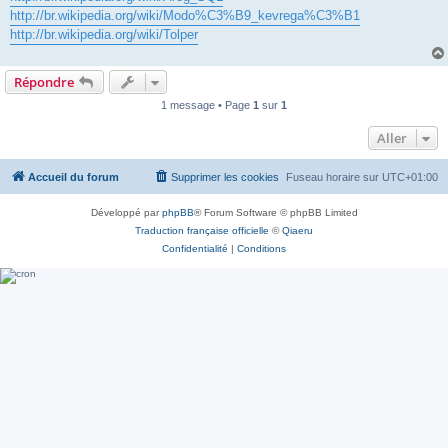
http://br.wikipedia.org/wiki/Modo%C3%B9_kevrega%C3%B1
http://br.wikipedia.org/wiki/Tolper
Répondre
1 message • Page
1
sur
1
Aller
Accueil du forum
Supprimer les cookies
Fuseau horaire sur
UTC+01:00
Développé par
phpBB
® Forum Software © phpBB Limited
Traduction française officielle
©
Qiaeru
Confidentialité
|
Conditions