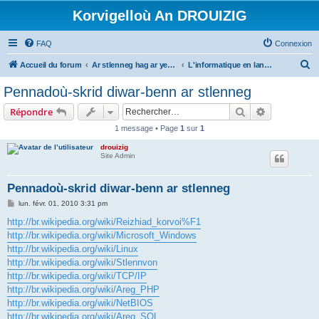
Korvigelloù An DROUIZIG
FAQ
Connexion
R
Accueil du forum
Ar stlenneg hag ar yezhoù bihan er bed a-bezh
L'informatique en langues régionales et minoritaires
e
Pennadoù-skrid diwar-benn ar stlenneg
c
Rechercher
Recherche 
Répondre
h
1 message • Page
1
sur
1
e
drouizig
r
Site Admin
c
h
Pennadoù-skrid diwar-benn ar stlenneg
e
M
lun. févr. 01, 2010 3:31 pm
e
r
s
http://br.wikipedia.org/wiki/Reizhiad_korvoi%F1
s
http://br.wikipedia.org/wiki/Microsoft_Windows
a
g
http://br.wikipedia.org/wiki/Linux
e
http://br.wikipedia.org/wiki/Stlennvon
http://br.wikipedia.org/wiki/TCP/IP
http://br.wikipedia.org/wiki/Areg_PHP
http://br.wikipedia.org/wiki/NetBIOS
http://br.wikipedia.org/wiki/Areg_SQL