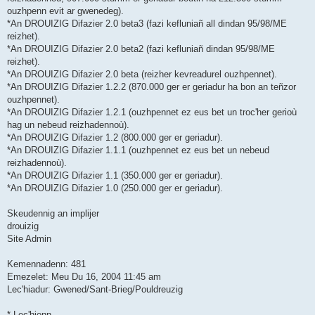
ouzhpenn evit ar gwenedeg).
*An DROUIZIG Difazier 2.0 beta3 (fazi kefluniañ all dindan 95/98/ME
reizhet).
*An DROUIZIG Difazier 2.0 beta2 (fazi kefluniañ dindan 95/98/ME
reizhet).
*An DROUIZIG Difazier 2.0 beta (reizher kevreadurel ouzhpennet).
*An DROUIZIG Difazier 1.2.2 (870.000 ger er geriadur ha bon an teñzor
ouzhpennet).
*An DROUIZIG Difazier 1.2.1 (ouzhpennet ez eus bet un troc'her gerioù
hag un nebeud reizhadennoù).
*An DROUIZIG Difazier 1.2 (800.000 ger er geriadur).
*An DROUIZIG Difazier 1.1.1 (ouzhpennet ez eus bet un nebeud
reizhadennoù).
*An DROUIZIG Difazier 1.1 (350.000 ger er geriadur).
*An DROUIZIG Difazier 1.0 (250.000 ger er geriadur).
Skeudennig an implijer
drouizig
Site Admin
Kemennadenn: 481
Emezelet: Meu Du 16, 2004 11:45 am
Lec'hiadur: Gwened/Sant-Brieg/Pouldreuzig
* Lec'hienn