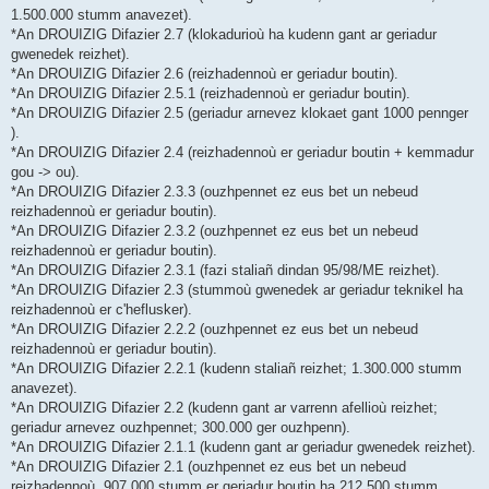
1.500.000 stumm anavezet).
*An DROUIZIG Difazier 2.7 (klokadurioù ha kudenn gant ar geriadur
gwenedek reizhet).
*An DROUIZIG Difazier 2.6 (reizhadennoù er geriadur boutin).
*An DROUIZIG Difazier 2.5.1 (reizhadennoù er geriadur boutin).
*An DROUIZIG Difazier 2.5 (geriadur arnevez klokaet gant 1000 pennger
).
*An DROUIZIG Difazier 2.4 (reizhadennoù er geriadur boutin + kemmadur
gou -> ou).
*An DROUIZIG Difazier 2.3.3 (ouzhpennet ez eus bet un nebeud
reizhadennoù er geriadur boutin).
*An DROUIZIG Difazier 2.3.2 (ouzhpennet ez eus bet un nebeud
reizhadennoù er geriadur boutin).
*An DROUIZIG Difazier 2.3.1 (fazi staliañ dindan 95/98/ME reizhet).
*An DROUIZIG Difazier 2.3 (stummoù gwenedek ar geriadur teknikel ha
reizhadennoù er c'heflusker).
*An DROUIZIG Difazier 2.2.2 (ouzhpennet ez eus bet un nebeud
reizhadennoù er geriadur boutin).
*An DROUIZIG Difazier 2.2.1 (kudenn staliañ reizhet; 1.300.000 stumm
anavezet).
*An DROUIZIG Difazier 2.2 (kudenn gant ar varrenn afellioù reizhet;
geriadur arnevez ouzhpennet; 300.000 ger ouzhpenn).
*An DROUIZIG Difazier 2.1.1 (kudenn gant ar geriadur gwenedek reizhet).
*An DROUIZIG Difazier 2.1 (ouzhpennet ez eus bet un nebeud
reizhadennoù, 907.000 stumm er geriadur boutin ha 212.500 stumm