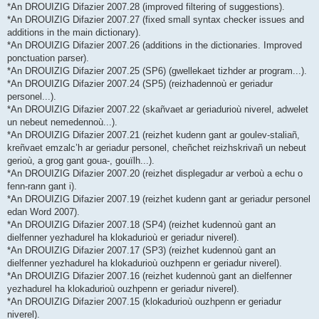
*An DROUIZIG Difazier 2007.28 (improved filtering of suggestions).
*An DROUIZIG Difazier 2007.27 (fixed small syntax checker issues and
additions in the main dictionary).
*An DROUIZIG Difazier 2007.26 (additions in the dictionaries. Improved
ponctuation parser).
*An DROUIZIG Difazier 2007.25 (SP6) (gwellekaet tizhder ar program...).
*An DROUIZIG Difazier 2007.24 (SP5) (reizhadennoù er geriadur
personel...).
*An DROUIZIG Difazier 2007.22 (skañvaet ar geriadurioù niverel, adwelet
un nebeut nemedennoù...).
*An DROUIZIG Difazier 2007.21 (reizhet kudenn gant ar goulev-staliañ,
kreñvaet emzalc’h ar geriadur personel, cheñchet reizhskrivañ un nebeut
gerioù, a grog gant goua-, gouïlh...).
*An DROUIZIG Difazier 2007.20 (reizhet displegadur ar verboù a echu o
fenn-rann gant i).
*An DROUIZIG Difazier 2007.19 (reizhet kudenn gant ar geriadur personel
edan Word 2007).
*An DROUIZIG Difazier 2007.18 (SP4) (reizhet kudennoù gant an
dielfenner yezhadurel ha klokadurioù er geriadur niverel).
*An DROUIZIG Difazier 2007.17 (SP3) (reizhet kudennoù gant an
dielfenner yezhadurel ha klokadurioù ouzhpenn er geriadur niverel).
*An DROUIZIG Difazier 2007.16 (reizhet kudennoù gant an dielfenner
yezhadurel ha klokadurioù ouzhpenn er geriadur niverel).
*An DROUIZIG Difazier 2007.15 (klokadurioù ouzhpenn er geriadur
niverel).