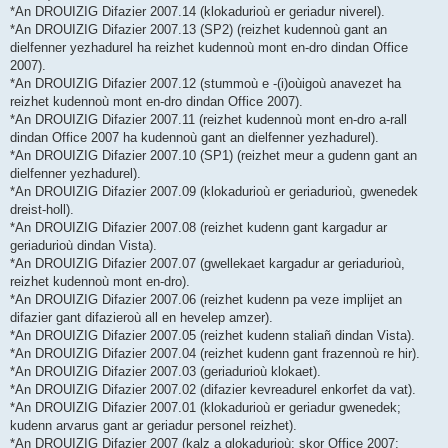
*An DROUIZIG Difazier 2007.14 (klokadurioù er geriadur niverel).
*An DROUIZIG Difazier 2007.13 (SP2) (reizhet kudennoù gant an
dielfenner yezhadurel ha reizhet kudennoù mont en-dro dindan Office
2007).
*An DROUIZIG Difazier 2007.12 (stummoù e -(i)oùigoù anavezet ha
reizhet kudennoù mont en-dro dindan Office 2007).
*An DROUIZIG Difazier 2007.11 (reizhet kudennoù mont en-dro a-rall
dindan Office 2007 ha kudennoù gant an dielfenner yezhadurel).
*An DROUIZIG Difazier 2007.10 (SP1) (reizhet meur a gudenn gant an
dielfenner yezhadurel).
*An DROUIZIG Difazier 2007.09 (klokadurioù er geriadurioù, gwenedek
dreist-holl).
*An DROUIZIG Difazier 2007.08 (reizhet kudenn gant kargadur ar
geriadurioù dindan Vista).
*An DROUIZIG Difazier 2007.07 (gwellekaet kargadur ar geriadurioù,
reizhet kudennoù mont en-dro).
*An DROUIZIG Difazier 2007.06 (reizhet kudenn pa veze implijet an
difazier gant difazieroù all en hevelep amzer).
*An DROUIZIG Difazier 2007.05 (reizhet kudenn staliañ dindan Vista).
*An DROUIZIG Difazier 2007.04 (reizhet kudenn gant frazennoù re hir).
*An DROUIZIG Difazier 2007.03 (geriadurioù klokaet).
*An DROUIZIG Difazier 2007.02 (difazier kevreadurel enkorfet da vat).
*An DROUIZIG Difazier 2007.01 (klokadurioù er geriadur gwenedek;
kudenn arvarus gant ar geriadur personel reizhet).
*An DROUIZIG Difazier 2007 (kalz a glokadurioù; skor Office 2007;