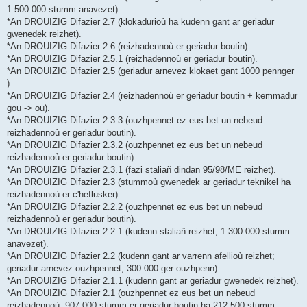
1.500.000 stumm anavezet).
*An DROUIZIG Difazier 2.7 (klokadurioù ha kudenn gant ar geriadur
gwenedek reizhet).
*An DROUIZIG Difazier 2.6 (reizhadennoù er geriadur boutin).
*An DROUIZIG Difazier 2.5.1 (reizhadennoù er geriadur boutin).
*An DROUIZIG Difazier 2.5 (geriadur arnevez klokaet gant 1000 pennger
).
*An DROUIZIG Difazier 2.4 (reizhadennoù er geriadur boutin + kemmadur
gou -> ou).
*An DROUIZIG Difazier 2.3.3 (ouzhpennet ez eus bet un nebeud
reizhadennoù er geriadur boutin).
*An DROUIZIG Difazier 2.3.2 (ouzhpennet ez eus bet un nebeud
reizhadennoù er geriadur boutin).
*An DROUIZIG Difazier 2.3.1 (fazi staliañ dindan 95/98/ME reizhet).
*An DROUIZIG Difazier 2.3 (stummoù gwenedek ar geriadur teknikel ha
reizhadennoù er c'heflusker).
*An DROUIZIG Difazier 2.2.2 (ouzhpennet ez eus bet un nebeud
reizhadennoù er geriadur boutin).
*An DROUIZIG Difazier 2.2.1 (kudenn staliañ reizhet; 1.300.000 stumm
anavezet).
*An DROUIZIG Difazier 2.2 (kudenn gant ar varrenn afellioù reizhet;
geriadur arnevez ouzhpennet; 300.000 ger ouzhpenn).
*An DROUIZIG Difazier 2.1.1 (kudenn gant ar geriadur gwenedek reizhet).
*An DROUIZIG Difazier 2.1 (ouzhpennet ez eus bet un nebeud
reizhadennoù, 907.000 stumm er geriadur boutin ha 212.500 stumm