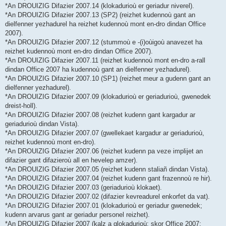
*An DROUIZIG Difazier 2007.14 (klokadurioù er geriadur niverel).
*An DROUIZIG Difazier 2007.13 (SP2) (reizhet kudennoù gant an
dielfenner yezhadurel ha reizhet kudennoù mont en-dro dindan Office
2007).
*An DROUIZIG Difazier 2007.12 (stummoù e -(i)oùigoù anavezet ha
reizhet kudennoù mont en-dro dindan Office 2007).
*An DROUIZIG Difazier 2007.11 (reizhet kudennoù mont en-dro a-rall
dindan Office 2007 ha kudennoù gant an dielfenner yezhadurel).
*An DROUIZIG Difazier 2007.10 (SP1) (reizhet meur a gudenn gant an
dielfenner yezhadurel).
*An DROUIZIG Difazier 2007.09 (klokadurioù er geriadurioù, gwenedek
dreist-holl).
*An DROUIZIG Difazier 2007.08 (reizhet kudenn gant kargadur ar
geriadurioù dindan Vista).
*An DROUIZIG Difazier 2007.07 (gwellekaet kargadur ar geriadurioù,
reizhet kudennoù mont en-dro).
*An DROUIZIG Difazier 2007.06 (reizhet kudenn pa veze implijet an
difazier gant difazieroù all en hevelep amzer).
*An DROUIZIG Difazier 2007.05 (reizhet kudenn staliañ dindan Vista).
*An DROUIZIG Difazier 2007.04 (reizhet kudenn gant frazennoù re hir).
*An DROUIZIG Difazier 2007.03 (geriadurioù klokaet).
*An DROUIZIG Difazier 2007.02 (difazier kevreadurel enkorfet da vat).
*An DROUIZIG Difazier 2007.01 (klokadurioù er geriadur gwenedek;
kudenn arvarus gant ar geriadur personel reizhet).
*An DROUIZIG Difazier 2007 (kalz a glokadurioù; skor Office 2007;