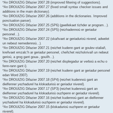
*An DROUIZIG Difazier 2007.28 (improved filtering of suggestions).
*An DROUIZIG Difazier 2007.27 (fixed small syntax checker issues and
additions in the main dictionary).
*An DROUIZIG Difazier 2007.26 (additions in the dictionaries. Improved
ponctuation parser).
*An DROUIZIG Difazier 2007.25 (SP6) (gwellekaet tizhder ar program...).
*An DROUIZIG Difazier 2007.24 (SP5) (reizhadennoù er geriadur
personel...).
*An DROUIZIG Difazier 2007.22 (skañvaet ar geriadurioù niverel, adwelet
un nebeut nemedennoù...).
*An DROUIZIG Difazier 2007.21 (reizhet kudenn gant ar goulev-staliañ,
kreñvaet emzalc’h ar geriadur personel, cheñchet reizhskrivañ un nebeut
gerioù, a grog gant goua-, gouïlh...).
*An DROUIZIG Difazier 2007.20 (reizhet displegadur ar verboù a echu o
fenn-rann gant i).
*An DROUIZIG Difazier 2007.19 (reizhet kudenn gant ar geriadur personel
edan Word 2007).
*An DROUIZIG Difazier 2007.18 (SP4) (reizhet kudennoù gant an
dielfenner yezhadurel ha klokadurioù er geriadur niverel).
*An DROUIZIG Difazier 2007.17 (SP3) (reizhet kudennoù gant an
dielfenner yezhadurel ha klokadurioù ouzhpenn er geriadur niverel).
*An DROUIZIG Difazier 2007.16 (reizhet kudennoù gant an dielfenner
yezhadurel ha klokadurioù ouzhpenn er geriadur niverel).
*An DROUIZIG Difazier 2007.15 (klokadurioù ouzhpenn er geriadur
niverel).