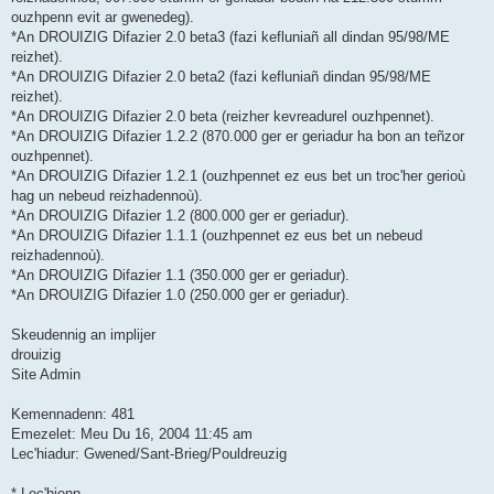
ouzhpenn evit ar gwenedeg).
*An DROUIZIG Difazier 2.0 beta3 (fazi kefluniañ all dindan 95/98/ME
reizhet).
*An DROUIZIG Difazier 2.0 beta2 (fazi kefluniañ dindan 95/98/ME
reizhet).
*An DROUIZIG Difazier 2.0 beta (reizher kevreadurel ouzhpennet).
*An DROUIZIG Difazier 1.2.2 (870.000 ger er geriadur ha bon an teñzor
ouzhpennet).
*An DROUIZIG Difazier 1.2.1 (ouzhpennet ez eus bet un troc'her gerioù
hag un nebeud reizhadennoù).
*An DROUIZIG Difazier 1.2 (800.000 ger er geriadur).
*An DROUIZIG Difazier 1.1.1 (ouzhpennet ez eus bet un nebeud
reizhadennoù).
*An DROUIZIG Difazier 1.1 (350.000 ger er geriadur).
*An DROUIZIG Difazier 1.0 (250.000 ger er geriadur).
Skeudennig an implijer
drouizig
Site Admin
Kemennadenn: 481
Emezelet: Meu Du 16, 2004 11:45 am
Lec'hiadur: Gwened/Sant-Brieg/Pouldreuzig
* Lec'hienn