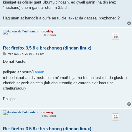
kinniget ez-ofisiel gant Ubuntu c'hoazh, eo gwell ganin (ha din ivez
'mechans) chom gant ar stumm 3.5.8.
Hag unan ac'hanoc'h a ouife an tu d'e lakkat da gaozeal brezhoneg ?
drouizig
Site Admin
Re: firefox 3.5.8 e brezhoneg (dindan linux)
M
mer. avr. 07, 2010 7:51 am
e
s
Demat Kristen,
s
a
g
pellgarg ar restroù
amañ
e
ret eo lakaat an div restr lec’h m'emañ fr.jar ha fr.manifest (dit da glask..)
cheñch ar yezh ar-lec’h (lak about:config er varrenn evit kaout ar
c’hefluniadur)
Philippe
drouizig
Site Admin
Re: firefox 3.5.8 e brezhoneg (dindan linux)