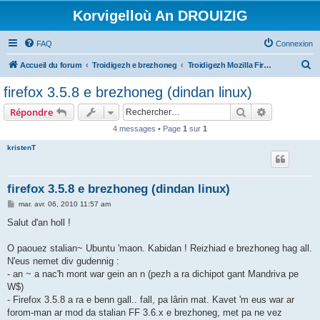
Korvigelloù An DROUIZIG
FAQ
Connexion
R
Accueil du forum
Troidigezh e brezhoneg
Troidigezh Mozilla Firefox ha Mozilla Thunderbird e brezhoneg
e
firefox 3.5.8 e brezhoneg (dindan linux)
c
Rechercher
Recherche 
Répondre
h
4 messages • Page
1
sur
1
e
kristenT
r
c
h
firefox 3.5.8 e brezhoneg (dindan linux)
e
M
mar. avr. 06, 2010 11:57 am
e
r
s
Salut d'an holl !
s
a
g
O paouez stalian~ Ubuntu 'maon. Kabidan ! Reizhiad e brezhoneg hag all.
e
N'eus nemet div gudennig :
- an ~ a nac'h mont war gein an n (pezh a ra dichipot gant Mandriva pe
W$)
- Firefox 3.5.8 a ra e benn gall.. fall, pa lârin mat. Kavet 'm eus war ar
forom-man ar mod da stalian FF 3.6.x e brezhoneg, met pa ne vez