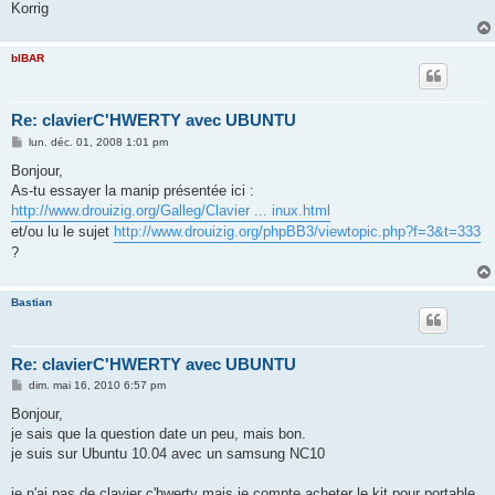
Korrig
bIBAR
Re: clavierC'HWERTY avec UBUNTU
M
lun. déc. 01, 2008 1:01 pm
e
s
Bonjour,
s
As-tu essayer la manip présentée ici :
a
g
http://www.drouizig.org/Galleg/Clavier ... inux.html
e
et/ou lu le sujet
http://www.drouizig.org/phpBB3/viewtopic.php?f=3&t=333
?
Bastian
Re: clavierC'HWERTY avec UBUNTU
M
dim. mai 16, 2010 6:57 pm
e
s
Bonjour,
s
je sais que la question date un peu, mais bon.
a
g
je suis sur Ubuntu 10.04 avec un samsung NC10
e
je n'ai pas de clavier c'hwerty mais je compte acheter le kit pour portable,