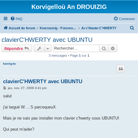
Korvigelloù An DROUIZIG
FAQ
Connexion
R
Accueil du forum
Kerzrouizig - Foromoù An Drouizig
Ar c'hlavier C'HWERTY
e
clavierC'HWERTY avec UBUNTU
c
Rechercher
Recherche 
Répondre
h
3 messages • Page
1
sur
1
e
korrig-to
r
c
h
clavierC'HWERTY avec UBUNTU
e
M
jeu. nov. 27, 2008 3:41 pm
e
r
s
salut
s
a
g
j'ai largué W.....S parcequeuX.
e
Mais je ne sais pas installer mon clavier c'hwerty sous UBUNTU!
Qui peut m'aider?