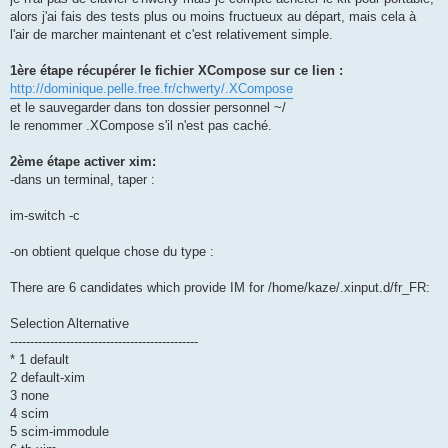
alors j'ai fais des tests plus ou moins fructueux au départ, mais cela à
l'air de marcher maintenant et c'est relativement simple.
1ère étape récupérer le fichier XCompose sur ce lien :
http://dominique.pelle.free.fr/chwerty/.XCompose
et le sauvegarder dans ton dossier personnel ~/
le renommer .XCompose s'il n'est pas caché.
2ème étape activer xim:
-dans un terminal, taper :
im-switch -c
-on obtient quelque chose du type :
There are 6 candidates which provide IM for /home/kaze/.xinput.d/fr_FR:
Selection Alternative
-----------------------------------------------
* 1 default
2 default-xim
3 none
4 scim
5 scim-immodule