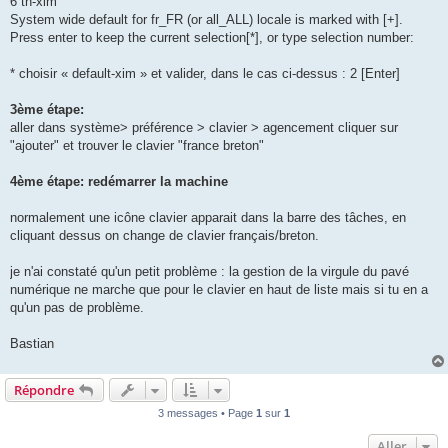
6 th-xim
System wide default for fr_FR (or all_ALL) locale is marked with [+].
Press enter to keep the current selection[*], or type selection number:
* choisir « default-xim » et valider, dans le cas ci-dessus : 2 [Enter]
3ème étape:
aller dans système> préférence > clavier > agencement cliquer sur
"ajouter" et trouver le clavier "france breton"
4ème étape: redémarrer la machine
normalement une icône clavier apparait dans la barre des tâches, en
cliquant dessus on change de clavier français/breton.
je n'ai constaté qu'un petit problème : la gestion de la virgule du pavé
numérique ne marche que pour le clavier en haut de liste mais si tu en a
qu'un pas de problème.
Bastian
Répondre
3 messages • Page
1
sur
1
Aller