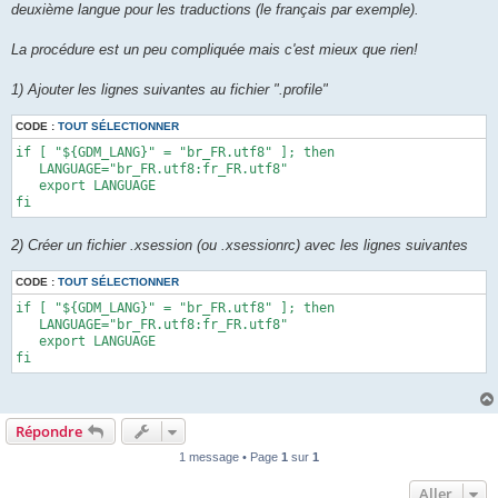
deuxième langue pour les traductions (le français par exemple).
La procédure est un peu compliquée mais c'est mieux que rien!
1) Ajouter les lignes suivantes au fichier ".profile"
CODE :
TOUT SÉLECTIONNER
if [ "${GDM_LANG}" = "br_FR.utf8" ]; then 

   LANGUAGE="br_FR.utf8:fr_FR.utf8" 

   export LANGUAGE 

fi
2) Créer un fichier .xsession (ou .xsessionrc) avec les lignes suivantes
CODE :
TOUT SÉLECTIONNER
if [ "${GDM_LANG}" = "br_FR.utf8" ]; then 

   LANGUAGE="br_FR.utf8:fr_FR.utf8" 

   export LANGUAGE 

fi
Répondre
1 message • Page
1
sur
1
Aller