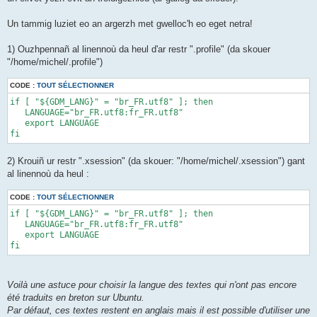
Un tammig luziet eo an argerzh met gwelloc'h eo eget netra!
1) Ouzhpennañ al linennoù da heul d'ar restr ".profile" (da skouer
"/home/michel/.profile")
CODE :
TOUT SÉLECTIONNER
if [ "${GDM_LANG}" = "br_FR.utf8" ]; then 

   LANGUAGE="br_FR.utf8:fr_FR.utf8" 

   export LANGUAGE 

fi
2) Krouiñ ur restr ".xsession" (da skouer: "/home/michel/.xsession") gant
al linennoù da heul :
CODE :
TOUT SÉLECTIONNER
if [ "${GDM_LANG}" = "br_FR.utf8" ]; then 

   LANGUAGE="br_FR.utf8:fr_FR.utf8" 

   export LANGUAGE 

fi
Voilà une astuce pour choisir la langue des textes qui n'ont pas encore
été traduits en breton sur Ubuntu.
Par défaut, ces textes restent en anglais mais il est possible d'utiliser une