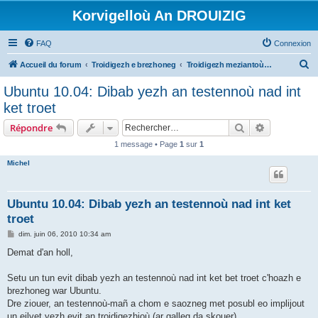
Korvigelloù An DROUIZIG
FAQ
Connexion
R
Accueil du forum
Troidigezh e brezhoneg
Troidigezh meziantoù all (frank a wirioù evit an darn vrasañ anezho)
e
Ubuntu 10.04: Dibab yezh an testennoù nad int
c
ket troet
h
Rechercher
Recherche 
Répondre
e
1 message • Page
1
sur
1
r
Michel
c
h
e
Ubuntu 10.04: Dibab yezh an testennoù nad int ket
troet
r
M
dim. juin 06, 2010 10:34 am
e
s
Demat d'an holl,
s
a
g
Setu un tun evit dibab yezh an testennoù nad int ket bet troet c'hoazh e
e
brezhoneg war Ubuntu.
Dre ziouer, an testennoù-mañ a chom e saozneg met posubl eo implijout
un eilvet yezh evit an troidigezhioù (ar galleg da skouer).