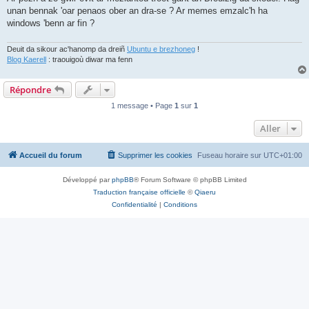
unan bennak 'oar penaos ober an dra-se ? Ar memes emzalc'h ha
windows 'benn ar fin ?
Deuit da sikour ac'hanomp da dreiñ
Ubuntu e brezhoneg
!
Blog Kaerell
: traouigoù diwar ma fenn
Répondre
1 message • Page
1
sur
1
Aller
Accueil du forum
Supprimer les cookies
Fuseau horaire sur
UTC+01:00
Développé par
phpBB
® Forum Software © phpBB Limited
Traduction française officielle
©
Qiaeru
Confidentialité
|
Conditions