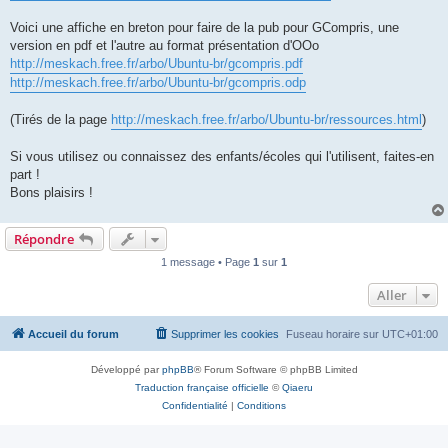
Voici une affiche en breton pour faire de la pub pour GCompris, une
version en pdf et l'autre au format présentation d'OOo
http://meskach.free.fr/arbo/Ubuntu-br/gcompris.pdf
http://meskach.free.fr/arbo/Ubuntu-br/gcompris.odp
(Tirés de la page
http://meskach.free.fr/arbo/Ubuntu-br/ressources.html
)
Si vous utilisez ou connaissez des enfants/écoles qui l'utilisent, faites-en
part !
Bons plaisirs !
Répondre
1 message • Page
1
sur
1
Aller
Accueil du forum
Supprimer les cookies
Fuseau horaire sur
UTC+01:00
Développé par
phpBB
® Forum Software © phpBB Limited
Traduction française officielle
©
Qiaeru
Confidentialité
|
Conditions