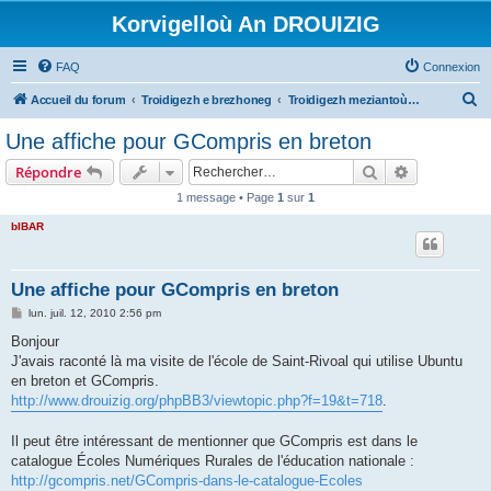
Korvigelloù An DROUIZIG
FAQ
Connexion
R
Accueil du forum
Troidigezh e brezhoneg
Troidigezh meziantoù all (frank a wirioù evit an darn vrasañ anezho)
e
Une affiche pour GCompris en breton
c
Rechercher
Recherche 
Répondre
h
1 message • Page
1
sur
1
e
bIBAR
r
c
h
Une affiche pour GCompris en breton
e
M
lun. juil. 12, 2010 2:56 pm
e
r
s
Bonjour
s
J'avais raconté là ma visite de l'école de Saint-Rivoal qui utilise Ubuntu
a
g
en breton et GCompris.
e
http://www.drouizig.org/phpBB3/viewtopic.php?f=19&t=718
.
Il peut être intéressant de mentionner que GCompris est dans le
catalogue Écoles Numériques Rurales de l'éducation nationale :
http://gcompris.net/GCompris-dans-le-catalogue-Ecoles