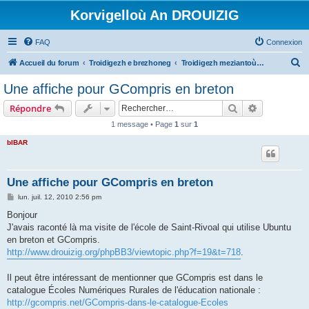
Korvigelloù An DROUIZIG
FAQ
Connexion
R
Accueil du forum
Troidigezh e brezhoneg
Troidigezh meziantoù all (frank a wirioù evit an darn vrasañ anezho)
e
Une affiche pour GCompris en breton
c
Rechercher
Recherche 
Répondre
h
1 message • Page
1
sur
1
e
bIBAR
r
c
h
Une affiche pour GCompris en breton
e
M
lun. juil. 12, 2010 2:56 pm
e
r
s
Bonjour
s
J'avais raconté là ma visite de l'école de Saint-Rivoal qui utilise Ubuntu
a
g
en breton et GCompris.
e
http://www.drouizig.org/phpBB3/viewtopic.php?f=19&t=718
.
Il peut être intéressant de mentionner que GCompris est dans le
catalogue Écoles Numériques Rurales de l'éducation nationale :
http://gcompris.net/GCompris-dans-le-catalogue-Ecoles