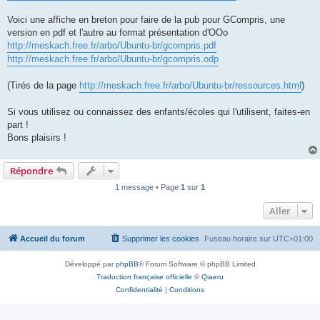
Voici une affiche en breton pour faire de la pub pour GCompris, une
version en pdf et l'autre au format présentation d'OOo
http://meskach.free.fr/arbo/Ubuntu-br/gcompris.pdf
http://meskach.free.fr/arbo/Ubuntu-br/gcompris.odp
(Tirés de la page
http://meskach.free.fr/arbo/Ubuntu-br/ressources.html
)
Si vous utilisez ou connaissez des enfants/écoles qui l'utilisent, faites-en
part !
Bons plaisirs !
Répondre
1 message • Page
1
sur
1
Aller
Accueil du forum
Supprimer les cookies
Fuseau horaire sur
UTC+01:00
Développé par
phpBB
® Forum Software © phpBB Limited
Traduction française officielle
©
Qiaeru
Confidentialité
|
Conditions