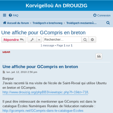
Korvigelloù An DROUIZIG
FAQ
Connexion
R
Accueil du forum
Troidigezh e brezhoneg
Troidigezh meziantoù all (frank a wirioù evit an darn vrasañ anezho)
e
Une affiche pour GCompris en breton
c
Rechercher
Recherche 
Répondre
h
1 message • Page
1
sur
1
e
bIBAR
r
c
h
Une affiche pour GCompris en breton
e
M
lun. juil. 12, 2010 2:56 pm
e
r
s
Bonjour
s
J'avais raconté là ma visite de l'école de Saint-Rivoal qui utilise Ubuntu
a
g
en breton et GCompris.
e
http://www.drouizig.org/phpBB3/viewtopic.php?f=19&t=718
.
Il peut être intéressant de mentionner que GCompris est dans le
catalogue Écoles Numériques Rurales de l'éducation nationale :
http://gcompris.net/GCompris-dans-le-catalogue-Ecoles