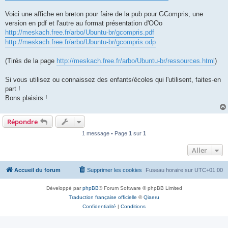
Voici une affiche en breton pour faire de la pub pour GCompris, une
version en pdf et l'autre au format présentation d'OOo
http://meskach.free.fr/arbo/Ubuntu-br/gcompris.pdf
http://meskach.free.fr/arbo/Ubuntu-br/gcompris.odp
(Tirés de la page
http://meskach.free.fr/arbo/Ubuntu-br/ressources.html
)
Si vous utilisez ou connaissez des enfants/écoles qui l'utilisent, faites-en
part !
Bons plaisirs !
Répondre
1 message • Page
1
sur
1
Aller
Accueil du forum
Supprimer les cookies
Fuseau horaire sur
UTC+01:00
Développé par
phpBB
® Forum Software © phpBB Limited
Traduction française officielle
©
Qiaeru
Confidentialité
|
Conditions