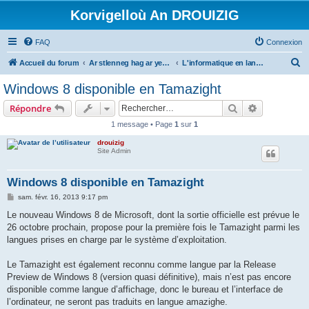
Korvigelloù An DROUIZIG
FAQ
Connexion
R
Accueil du forum
Ar stlenneg hag ar yezhoù bihan er bed a-bezh
L'informatique en langues régionales et minoritaires
e
Windows 8 disponible en Tamazight
c
Rechercher
Recherche 
Répondre
h
1 message • Page
1
sur
1
e
drouizig
r
Site Admin
c
h
Windows 8 disponible en Tamazight
e
M
sam. févr. 16, 2013 9:17 pm
e
r
s
Le nouveau Windows 8 de Microsoft, dont la sortie officielle est prévue le
s
26 octobre prochain, propose pour la première fois le Tamazight parmi les
a
g
langues prises en charge par le système d’exploitation.
e
Le Tamazight est également reconnu comme langue par la Release
Preview de Windows 8 (version quasi définitive), mais n’est pas encore
disponible comme langue d’affichage, donc le bureau et l’interface de
l’ordinateur, ne seront pas traduits en langue amazighe.