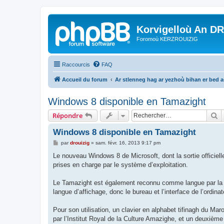
Korvigelloù An D
Foromoù KERZROUIZIG
Raccourcis
FAQ
Accueil du forum
Ar stlenneg hag ar yezhoù bihan er bed 
Windows 8 disponible en Tamazight
R
Répondre
Windows 8 disponible en Tamazight
M
par
drouizig
»
sam. févr. 16, 2013 9:17 pm
e
s
Le nouveau Windows 8 de Microsoft, dont la sortie officiell
s
prises en charge par le système d’exploitation.
a
g
e
Le Tamazight est également reconnu comme langue par la R
langue d’affichage, donc le bureau et l’interface de l’ordin
Pour son utilisation, un clavier en alphabet tifinagh du Mar
par l’Institut Royal de la Culture Amazighe, et un deuxième 