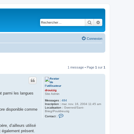
Rechercher
Recherche avancé
Connexion
1 message • Page
1
sur
1
drouizig
ht parmi les langues
Site Admin
Messages :
484
Inscription :
mar. nov. 16, 2004 11:45 am
Localisation :
Gwened/Sant-
core disponible comme
Brieg/Pouldreuzig
C
Contact :
o
n
re, d’ailleurs utilisé
t
a
st également présent.
c