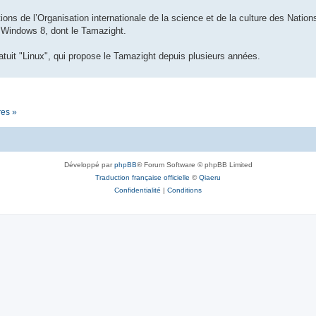
ions de l’Organisation internationale de la science et de la culture des Nations 
n Windows 8, dont le Tamazight.
tuit "Linux", qui propose le Tamazight depuis plusieurs années.
res »
Développé par
phpBB
® Forum Software © phpBB Limited
Traduction française officielle
©
Qiaeru
Confidentialité
|
Conditions