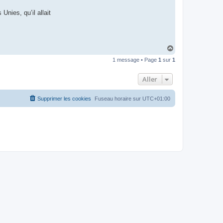
t
e
Unies, qu’il allait
r
d
r
o
u
i
H
z
a
i
1 message • Page
1
sur
1
u
g
t
Aller
Supprimer les cookies
Fuseau horaire sur
UTC+01:00