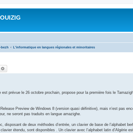
ROUIZIG
a-bezh
L'informatique en langues régionales et minoritaires
echercher
Recherche avancée
e est prévue le 26 octobre prochain, propose pour la première fois le Tamazig
elease Preview de Windows 8 (version quasi définitive), mais n’est pas en
ateur, ne seront pas traduits en langue amazighe.
oc, disposant de deux méthodes d’entrée, un clavier de base de l’alphabet berbè
clavier étendu, sont disponibles . Un clavier avec l’alphabet latin d’Algérie e