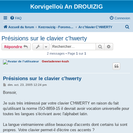
Korvigelloù An DROUIZIG
FAQ
Connexion
R
Accueil du forum
Kerzrouizig - Foromoù An Drouizig
Ar c'hlavier C'HWERTY
e
Présisions sur le clavier c'hwerty
c
Rechercher
Recherche 
Répondre
h
2 messages • Page
1
sur
1
e
Gweladenner-kozh
r
c
h
Présisions sur le clavier c'hwerty
e
M
dim. oct. 23, 2005 12:24 pm
e
r
s
Bonsoir,
s
a
g
Je suis très intéressé par votre clavier C'HWERTY en raison du fait
e
qu'utilisant la norme ISO-8859-15 il devrait avoir vocation universelle pour
toutes les langues s'écrivant avec l'alphabet latin.
La langue vietnamienne utilise beaucoup d'accents dont certains lui sont
propres. Votre clavier permet-il d'écrire ces accents ?