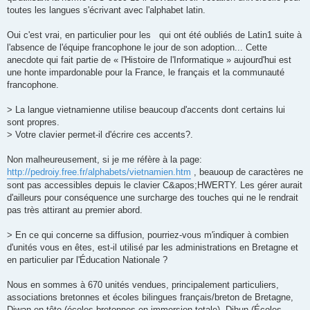
toutes les langues s'écrivant avec l'alphabet latin.
Oui c'est vrai, en particulier pour les   qui ont été oubliés de Latin1 suite à
l'absence de l'équipe francophone le jour de son adoption... Cette
anecdote qui fait partie de « l'Histoire de l'Informatique » aujourd'hui est
une honte impardonable pour la France, le français et la communauté
francophone.
> La langue vietnamienne utilise beaucoup d'accents dont certains lui
sont propres.
> Votre clavier permet-il d'écrire ces accents?.
Non malheureusement, si je me réfère à la page:
http://pedroiy.free.fr/alphabets/vietnamien.htm
, beauoup de caractères ne
sont pas accessibles depuis le clavier C&apos;HWERTY. Les gérer aurait
d'ailleurs pour conséquence une surcharge des touches qui ne le rendrait
pas très attirant au premier abord.
> En ce qui concerne sa diffusion, pourriez-vous m'indiquer à combien
d'unités vous en êtes, est-il utilisé par les administrations en Bretagne et
en particulier par l'Éducation Nationale ?
Nous en sommes à 670 unités vendues, principalement particuliers,
associations bretonnes et écoles bilingues français/breton de Bretagne,
Diwan en tête (écoles bretonnes en immersion totale), Dihun (Écoles