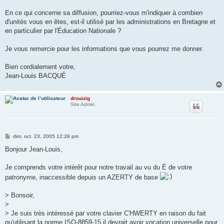
En ce qui concerne sa diffusion, pourriez-vous m'indiquer à combien
d'unités vous en êtes, est-il utilisé par les administrations en Bretagne et
en particulier par l'Éducation Nationale ?
Je vous remercie pour les informations que vous pourrez me donner.
Bien cordialement votre,
Jean-Louis BACQUÉ
drouizig
Site Admin
M
dim. oct. 23, 2005 12:28 pm
e
s
Bonjour Jean-Louis,
s
a
g
Je comprends votre intérêt pour notre travail au vu du É de votre
e
patronyme, inaccessible depuis un AZERTY de base
> Bonsoir,
>
> Je suis très intéressé par votre clavier C'HWERTY en raison du fait
qu'utilisant la norme ISO-8859-15 il devrait avoir vocation universelle pour