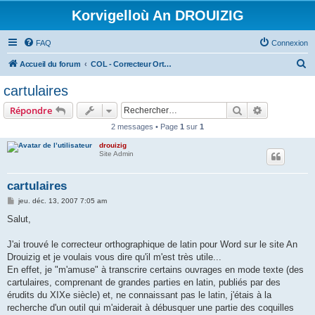
Korvigelloù An DROUIZIG
FAQ
Connexion
R
Accueil du forum
COL - Correcteur Orthographique Latin - Latin Spell Checker
e
cartulaires
c
Rechercher
Recherche 
Répondre
h
2 messages • Page
1
sur
1
e
drouizig
r
Site Admin
c
h
cartulaires
e
M
jeu. déc. 13, 2007 7:05 am
e
r
s
Salut,
s
a
g
J'ai trouvé le correcteur orthographique de latin pour Word sur le site An
e
Drouizig et je voulais vous dire qu'il m'est très utile...
En effet, je "m'amuse" à transcrire certains ouvrages en mode texte (des
cartulaires, comprenant de grandes parties en latin, publiés par des
érudits du XIXe siècle) et, ne connaissant pas le latin, j'étais à la
recherche d'un outil qui m'aiderait à débusquer une partie des coquilles