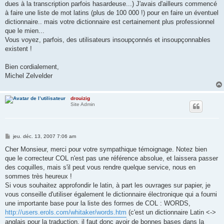
dues à la transcription parfois hasardeuse...) J'avais d'ailleurs commencé
à faire une liste de mot latins (plus de 100 000 !) pour en faire un éventuel
dictionnaire.. mais votre dictionnaire est certainement plus professionnel
que le mien...
Vous voyez, parfois, des utilisateurs insoupçonnés et insoupçonnables
existent !
Bien cordialement,
Michel Zelvelder
drouizig
Site Admin
M
jeu. déc. 13, 2007 7:06 am
e
s
Cher Monsieur, merci pour votre sympathique témoignage. Notez bien
s
que le correcteur COL n'est pas une référence absolue, et laissera passer
a
g
des coquilles, mais s'il peut vous rendre quelque service, nous en
e
sommes très heureux !
Si vous souhaitez approfondir le latin, à part les ouvrages sur papier, je
vous conseille d'utiliser également le dictionnaire électronique qui a fourni
une importante base pour la liste des formes de COL : WORDS,
http://users.erols.com/whitaker/words.htm
(c'est un dictionnaire Latin <->
anglais pour la traduction, il faut donc avoir de bonnes bases dans la