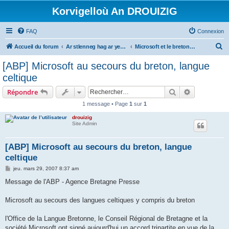
Korvigelloù An DROUIZIG
FAQ
Connexion
R
Accueil du forum
Ar stlenneg hag ar yezhoù bihan er bed a-bezh
Microsoft et le breton - Microsoft and the Breton language
e
[ABP] Microsoft au secours du breton, langue
c
celtique
h
Rechercher
Recherche 
Répondre
e
1 message • Page
1
sur
1
r
drouizig
c
Site Admin
h
e
[ABP] Microsoft au secours du breton, langue
celtique
r
M
jeu. mars 29, 2007 8:37 am
e
s
Message de l'ABP - Agence Bretagne Presse
s
a
g
Microsoft au secours des langues celtiques y compris du breton
e
l'Office de la Langue Bretonne, le Conseil Régional de Bretagne et la
société Microsoft ont signé aujourd'hui un accord tripartite en vue de la