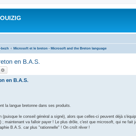
ROUIZIG
a-bezh
Microsoft et le breton - Microsoft and the Breton language
reton en B.A.S.
echercher
Recherche avancée
on en B.A.S.
ent la langue bretonne dans ses produits.
(puisque le conseil général a signé), alors que celles-ci peuvent déjà s'équipe
..) ; maintenant va falloir payer ! Le plus drôle, c'est que microsoft, qui ne fai
phie B.A.S. car plus "rationnelle" ! On croît rêver !