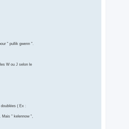
t
e
r
d
r
o
u
i
z
i
g
our " pullik gwenn ".
les W ou J selon le
 doublées ( Ex :
). Mais " kelennow ",