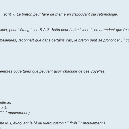
n
, écrit Y. Le breton peut faire de même en s'appuyant sur l'étymologie.
lois, pour " étang ". Le B.A.S. butin peut écrire " lenn ", en attendant que l'
illeures, reconnaît que dans certains cas, le breton peut se prononcer
, " 
ifférentes ouvertures que peuvent avoir chacune de ces voyelles.
nflexe.
er ).
 fîf " ( mouvement ).
phe MH, évoquant le M du vieux breton : " fimh " ( mouvement ).
t