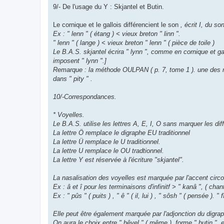
9/- De l'usage du Y : Skjantel et Butin.
Le cornique et le gallois différencient le son
, écrit I, du so
Ex : " lenn " ( étang ) < vieux breton " linn ".
" lenn " ( lange ) < vieux breton " lenn " ( pièce de toile )
Le B.A.S. skjantel écrira " lynn ", comme en cornique et gal
imposent " lynn ".]
Remarque : la méthode OULPAN ( p. 7, tome 1 ). une des me
dans " pity " .
10/-Correspondances.
* Voyelles.
Le B.A.S. utilise les lettres A, E, I, O sans marquer les d
La lettre Ö remplace le digraphe EU traditionnel
La lettre Ü remplace le U traditionnel.
La lettre U remplace le OU tradtionnel.
La lettre Y est réservée à l'écriture "skjantel".
La nasalisation des voyelles est marquée par l'accent circo
Ex : â et î pour les terminaisons d'infinitf > " kanâ ", ( chant
Ex : " pûs " ( puits ) , " ê " ( il, lui ) , " sôsh " ( pensée ). "
Elle peut être également marquée par l'adjonction du digra
On aura le choix entre " hêvel " ( même ), forme " butin ", e