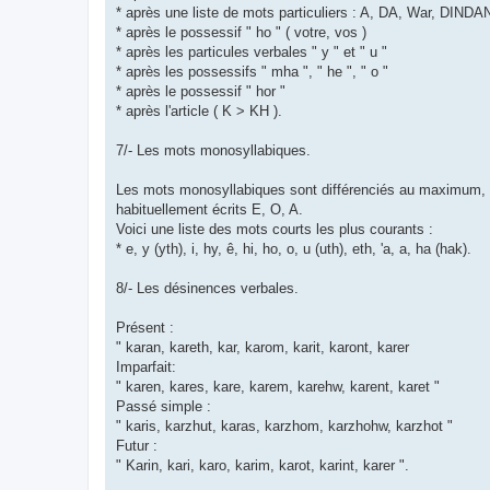
* après une liste de mots particuliers : A, DA, War, DINDAN
* après le possessif " ho " ( votre, vos )
* après les particules verbales " y " et " u "
* après les possessifs " mha ", " he ", " o "
* après le possessif " hor "
* après l'article ( K > KH ).
7/- Les mots monosyllabiques.
Les mots monosyllabiques sont différenciés au maximum, pa
habituellement écrits E, O, A.
Voici une liste des mots courts les plus courants :
* e, y (yth), i, hy, ê, hi, ho, o, u (uth), eth, 'a, a, ha (hak).
8/- Les désinences verbales.
Présent :
" karan, kareth, kar, karom, karit, karont, karer
Imparfait:
" karen, kares, kare, karem, karehw, karent, karet "
Passé simple :
" karis, karzhut, karas, karzhom, karzhohw, karzhot "
Futur :
" Karin, kari, karo, karim, karot, karint, karer ".