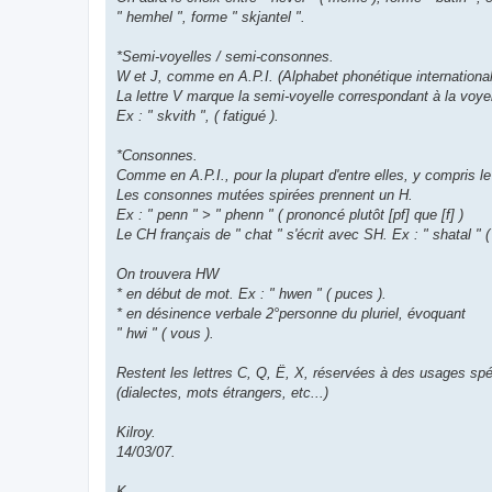
" hemhel ", forme " skjantel ".
*Semi-voyelles / semi-consonnes.
W et J, comme en A.P.I. (Alphabet phonétique international
La lettre V marque la semi-voyelle correspondant à la voye
Ex : " skvith ", ( fatigué ).
*Consonnes.
Comme en A.P.I., pour la plupart d'entre elles, y compris l
Les consonnes mutées spirées prennent un H.
Ex : " penn " > " phenn " ( prononcé plutôt [pf] que [f] )
Le CH français de " chat " s'écrit avec SH. Ex : " shatal " ( 
On trouvera HW
* en début de mot. Ex : " hwen " ( puces ).
* en désinence verbale 2°personne du pluriel, évoquant
" hwi " ( vous ).
Restent les lettres C, Q, Ë, X, réservées à des usages sp
(dialectes, mots étrangers, etc...)
Kilroy.
14/03/07.
K.