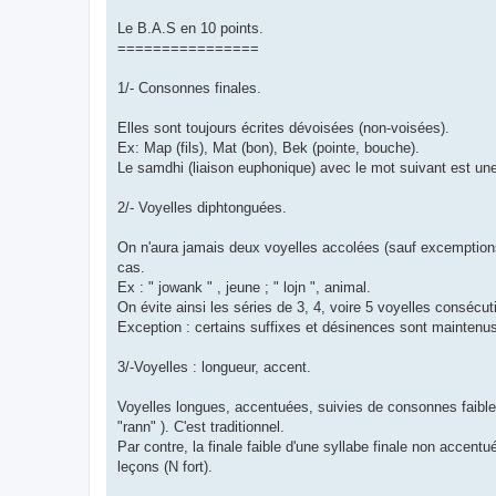
Le B.A.S en 10 points.
================
1/- Consonnes finales.
Elles sont toujours écrites dévoisées (non-voisées).
Ex: Map (fils), Mat (bon), Bek (pointe, bouche).
Le samdhi (liaison euphonique) avec le mot suivant est une 
2/- Voyelles diphtonguées.
On n'aura jamais deux voyelles accolées (sauf excemptions
cas.
Ex : " jowank " , jeune ; " lojn ", animal.
On évite ainsi les séries de 3, 4, voire 5 voyelles consécut
Exception : certains suffixes et désinences sont maintenus e
3/-Voyelles : longueur, accent.
Voyelles longues, accentuées, suivies de consonnes faibles
"rann" ). C'est traditionnel.
Par contre, la finale faible d'une syllabe finale non accentu
leçons (N fort).