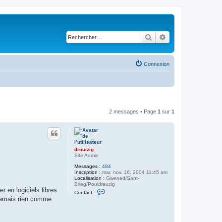
Rechercher
Recherche avancé
Connexion
2 messages • Page
1
sur
1
drouizig
Site Admin
Messages :
484
Inscription :
mar. nov. 16, 2004 11:45 am
Localisation :
Gwened/Sant-
Brieg/Pouldreuzig
r en logiciels libres
C
Contact :
o
t jamais rien comme
n
t
a
c