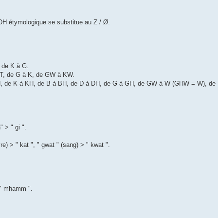
DH étymologique se substitue au Z / Ø.
 de K à G.
 T, de G à K, de GW à KW.
 TH, de K à KH, de B à BH, de D à DH, de G à GH, de GW à W (GHW = W), de
" > " gi ".
vre) > " kat ", " gwat " (sang) > " kwat ".
> " mhamm ".