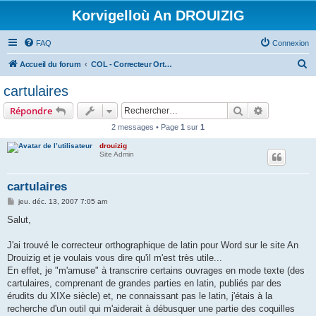
Korvigelloù An DROUIZIG
FAQ
Connexion
R
Accueil du forum
COL - Correcteur Orthographique Latin - Latin Spell Checker
e
cartulaires
c
Rechercher
Recherche 
Répondre
h
2 messages • Page
1
sur
1
e
drouizig
r
Site Admin
c
h
cartulaires
e
M
jeu. déc. 13, 2007 7:05 am
e
r
s
Salut,
s
a
g
J'ai trouvé le correcteur orthographique de latin pour Word sur le site An
e
Drouizig et je voulais vous dire qu'il m'est très utile...
En effet, je "m'amuse" à transcrire certains ouvrages en mode texte (des
cartulaires, comprenant de grandes parties en latin, publiés par des
érudits du XIXe siècle) et, ne connaissant pas le latin, j'étais à la
recherche d'un outil qui m'aiderait à débusquer une partie des coquilles