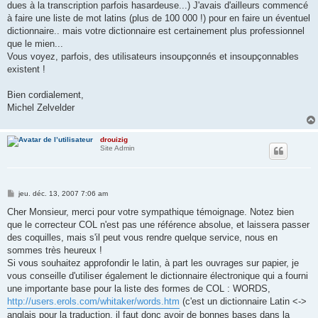
dues à la transcription parfois hasardeuse...) J'avais d'ailleurs commencé
à faire une liste de mot latins (plus de 100 000 !) pour en faire un éventuel
dictionnaire.. mais votre dictionnaire est certainement plus professionnel
que le mien...
Vous voyez, parfois, des utilisateurs insoupçonnés et insoupçonnables
existent !
Bien cordialement,
Michel Zelvelder
drouizig
Site Admin
M
jeu. déc. 13, 2007 7:06 am
e
s
Cher Monsieur, merci pour votre sympathique témoignage. Notez bien
s
que le correcteur COL n'est pas une référence absolue, et laissera passer
a
g
des coquilles, mais s'il peut vous rendre quelque service, nous en
e
sommes très heureux !
Si vous souhaitez approfondir le latin, à part les ouvrages sur papier, je
vous conseille d'utiliser également le dictionnaire électronique qui a fourni
une importante base pour la liste des formes de COL : WORDS,
http://users.erols.com/whitaker/words.htm
(c'est un dictionnaire Latin <->
anglais pour la traduction, il faut donc avoir de bonnes bases dans la