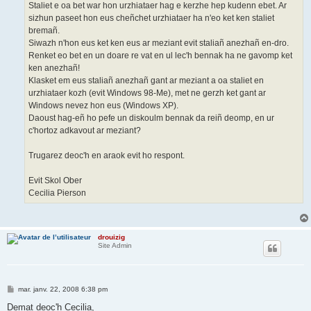
Staliet e oa bet war hon urzhiataer hag e kerzhe hep kudenn ebet. Ar
sizhun paseet hon eus cheñchet urzhiataer ha n'eo ket ken staliet
bremañ.
Siwazh n'hon eus ket ken eus ar meziant evit staliañ anezhañ en-dro.
Renket eo bet en un doare re vat en ul lec'h bennak ha ne gavomp ket
ken anezhañ!
Klasket em eus staliañ anezhañ gant ar meziant a oa staliet en
urzhiataer kozh (evit Windows 98-Me), met ne gerzh ket gant ar
Windows nevez hon eus (Windows XP).
Daoust hag-eñ ho pefe un diskoulm bennak da reiñ deomp, en ur
c'hortoz adkavout ar meziant?
Trugarez deoc'h en araok evit ho respont.
Evit Skol Ober
Cecilia Pierson
drouizig
Site Admin
M
mar. janv. 22, 2008 6:38 pm
e
s
Demat deoc'h Cecilia,