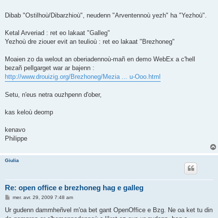
Dibab "Ostilhoù/Dibarzhioù", neudenn "Arventennoù yezh" ha "Yezhoù".
Ketal Arveriad : ret eo lakaat "Galleg"
Yezhoù dre ziouer evit an teulioù : ret eo lakaat "Brezhoneg"
Moaien zo da welout an oberiadennoù-mañ en demo WebEx a c'hell
bezañ pellgarget war ar bajenn :
http://www.drouizig.org/Brezhoneg/Mezia ... u-Ooo.html
Setu, n'eus netra ouzhpenn d'ober,
kas keloù deomp
kenavo
Philippe
Giulia
Re: open office e brezhoneg hag e galleg
M
mer. avr. 29, 2009 7:48 am
e
s
Ur gudenn dammheñvel m'oa bet gant OpenOffice e Bzg. Ne oa ket tu din
s