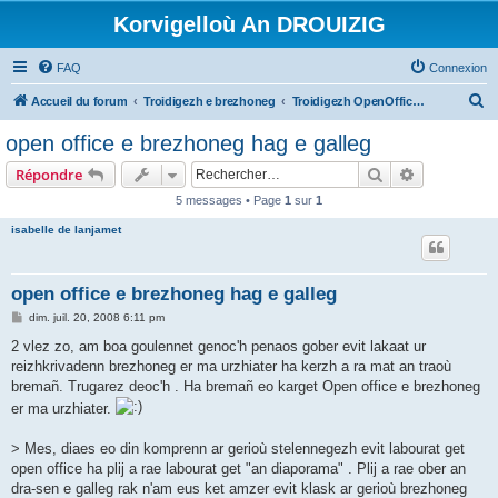
Korvigelloù An DROUIZIG
FAQ
Connexion
R
Accueil du forum
Troidigezh e brezhoneg
Troidigezh OpenOffice.org e brezhoneg (1.1.x, 2.x ha 3.x)
e
open office e brezhoneg hag e galleg
c
Rechercher
Recherche 
Répondre
h
5 messages • Page
1
sur
1
e
isabelle de lanjamet
r
c
h
open office e brezhoneg hag e galleg
e
M
dim. juil. 20, 2008 6:11 pm
e
r
s
2 vlez zo, am boa goulennet genoc'h penaos gober evit lakaat ur
s
reizhkrivadenn brezhoneg er ma urzhiater ha kerzh a ra mat an traoù
a
g
bremañ. Trugarez deoc'h . Ha bremañ eo karget Open office e brezhoneg
e
er ma urzhiater.
> Mes, diaes eo din komprenn ar gerioù stelennegezh evit labourat get
open office ha plij a rae labourat get "an diaporama" . Plij a rae ober an
dra-sen e galleg rak n'am eus ket amzer evit klask ar gerioù brezhoneg