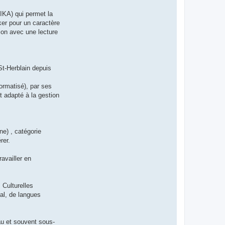
IKA) qui permet la
er pour un caractère
ion avec une lecture
St-Herblain depuis
formatisé), par ses
t adapté à la gestion
ne) , catégorie
rer.
availler en
Culturelles
ral, de langues
au et souvent sous-