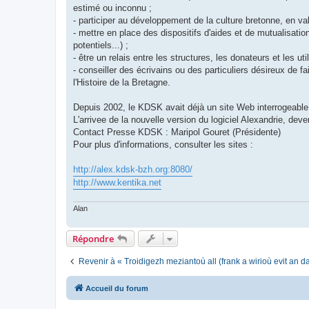
estimé ou inconnu ;
- participer au développement de la culture bretonne, en va
- mettre en place des dispositifs d'aides et de mutualisat
potentiels...) ;
- être un relais entre les structures, les donateurs et les uti
- conseiller des écrivains ou des particuliers désireux de f
l'Histoire de la Bretagne.
Depuis 2002, le KDSK avait déjà un site Web interrogeable s
L'arrivee de la nouvelle version du logiciel Alexandrie, dev
Contact Presse KDSK : Maripol Gouret (Présidente)
Pour plus d'informations, consulter les sites :
http://alex.kdsk-bzh.org:8080/
http://www.kentika.net
Alan
Répondre
Revenir à « Troidigezh meziantoù all (frank a wirioù evit an 
Accueil du forum