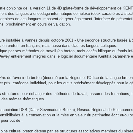
sortie conjointe de la Version 11 de 4D (plate-forme de développement de KENT
ement des langues à encodage informatique complexe (deux caractères à stock
ertaines de ces langues imposent de gérer également l'interface de présentat
insi prochainement en cours de validation.
ure installée à Vannes depuis octobre 2001 - Une seconde structure basée à 
en breton, en français, mais aussi dans d'autres langues celtiques.
cifique par ses méthodes de travail (en breton, mais accès bilingue au fonds in
 Dewey entièrement intégrés dans le logiciel documentaire Kentika paramétré e
rix de l'avenir du breton (décerné par la Région et l'Office de la langue breton
r prix, catégorie Individuel, pour les outils précisément développés pour le gé
 structures pour échanger des méthodes de travail, assurer des formations, tr
ent des mêmes thématiques.
'association DSB (Dafar Sevenadurel Breizh), Réseau Régional de Ressources 
nsibilisées à la conservation et la mise en valeur du patrimoine écrit et/ou o
 pour but de :
imoine culturel breton détenu par les structures associatives membres du rése