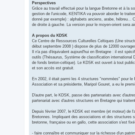
Perspectives
Grâce au travail effectué pour la langue Bretonne et à la 
gestion de l'unicode, KENTIKA va pouvoir aborder le trait
donné par exemple) : alphabets anciens, arabe, hébreu... C
de droite à gauche. La version pour le moyen-orient sera a
A propos du KDSK
Ce Centre de Ressources Culturelles Celtiques (Une struct
début septembre 2008 ) dispose de plus de 12000 ouvrages 
Il n'a pas d'équivalent aujourd'hui en Bretagne : il est spé
outils (Thésaurus, Système de classification international
de fonds breton-celtique). Le KDSK est ouvert à tout public
et son accès est gratuit.
En 2002, il était parmi les 4 structures "nommées" pour le P
Association et sa présidente, Maripol Gouret, a eu le premie
D'autre part, le KDSK, passe des partenariats avec d'autres
partenariat avec d'autres structures en Bretagne qui trait
Depuis février 2007, le KDSK est membre (et moteur) de l
Bretonnes. Impliquant des associations et des structures se
bretonne, française ou en gallo, cette association s'est fixé
- faire connaître et communiquer sur la richesse d'un patr