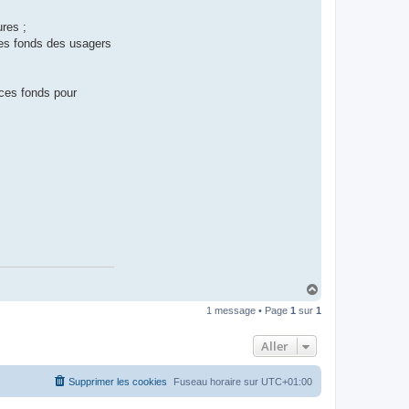
ures ;
des fonds des usagers
 ces fonds pour
H
a
1 message • Page
1
sur
1
u
t
Aller
Supprimer les cookies
Fuseau horaire sur
UTC+01:00