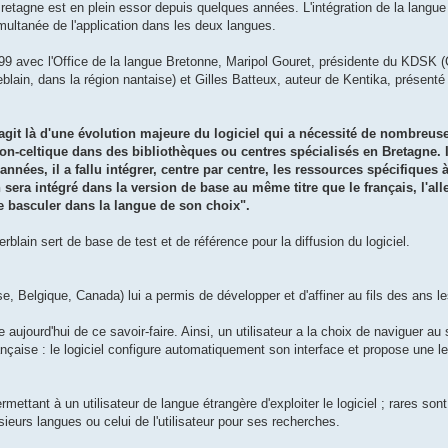
etagne est en plein essor depuis quelques années. L'intégration de la langue
simultanée de l'application dans les deux langues.
999 avec l'Office de la langue Bretonne, Maripol Gouret, présidente du KDSK 
lain, dans la région nantaise) et Gilles Batteux, auteur de Kentika, présenté 
s'agit là d'une évolution majeure du logiciel qui a nécessité de nombreus
n-celtique dans des bibliothèques ou centres spécialisés en Bretagne. Il
nées, il a fallu intégrer, centre par centre, les ressources spécifiques à
 sera intégré dans la version de base au même titre que le français, l'all
 de basculer dans la langue de son choix".
lain sert de base de test et de référence pour la diffusion du logiciel.
e, Belgique, Canada) lui a permis de développer et d'affiner au fils des ans le
jourd'hui de ce savoir-faire. Ainsi, un utilisateur a la choix de naviguer au 
ançaise : le logiciel configure automatiquement son interface et propose une l
mettant à un utilisateur de langue étrangère d'exploiter le logiciel ; rares sont 
sieurs langues ou celui de l'utilisateur pour ses recherches.