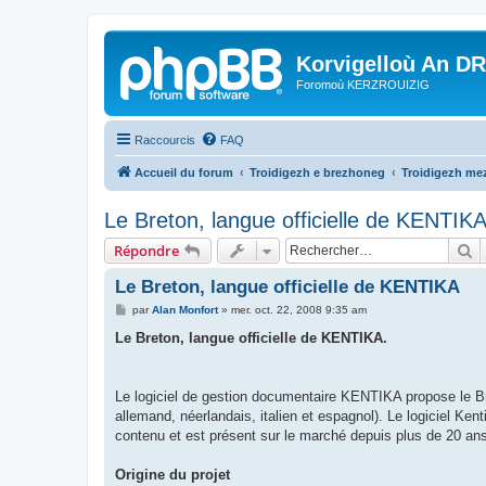
Korvigelloù An D
Foromoù KERZROUIZIG
Raccourcis
FAQ
Accueil du forum
Troidigezh e brezhoneg
Troidigezh mez
Le Breton, langue officielle de KENTIK
R
Répondre
Le Breton, langue officielle de KENTIKA
M
par
Alan Monfort
»
mer. oct. 22, 2008 9:35 am
e
s
Le Breton, langue officielle de KENTIKA.
s
a
g
e
Le logiciel de gestion documentaire KENTIKA propose le Bre
allemand, néerlandais, italien et espagnol). Le logiciel Ke
contenu et est présent sur le marché depuis plus de 20 an
Origine du projet