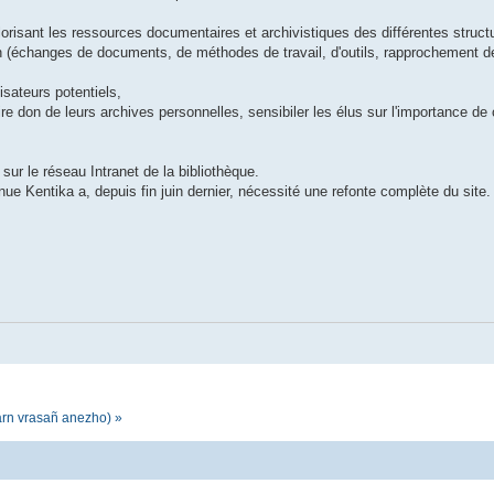
lorisant les ressources documentaires et archivistiques des différentes struct
ion (échanges de documents, de méthodes de travail, d'outils, rapprochement 
lisateurs potentiels,
aire don de leurs archives personnelles, sensibiler les élus sur l'importance de
ur le réseau Intranet de la bibliothèque.
enue Kentika a, depuis fin juin dernier, nécessité une refonte complète du site.
darn vrasañ anezho) »