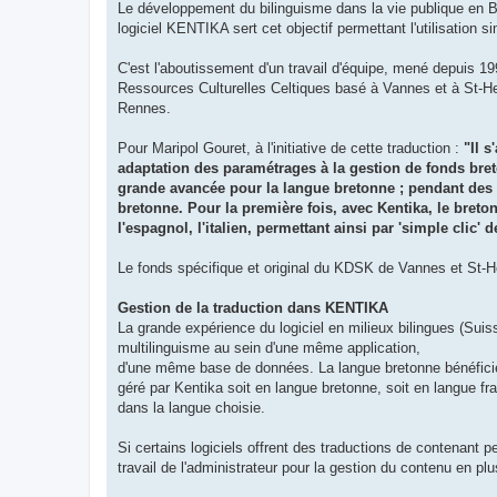
Le développement du bilinguisme dans la vie publique en Br
logiciel KENTIKA sert cet objectif permettant l'utilisation 
C'est l'aboutissement d'un travail d'équipe, mené depuis 1
Ressources Culturelles Celtiques basé à Vannes et à St-Heb
Rennes.
Pour Maripol Gouret, à l'initiative de cette traduction :
"Il 
adaptation des paramétrages à la gestion de fonds breto
grande avancée pour la langue bretonne ; pendant des an
bretonne. Pour la première fois, avec Kentika, le breton
l'espagnol, l'italien, permettant ainsi par 'simple clic'
Le fonds spécifique et original du KDSK de Vannes et St-Herb
Gestion de la traduction dans KENTIKA
La grande expérience du logiciel en milieux bilingues (Suiss
multilinguisme au sein d'une même application,
d'une même base de données. La langue bretonne bénéficie au
géré par Kentika soit en langue bretonne, soit en langue fr
dans la langue choisie.
Si certains logiciels offrent des traductions de contenant per
travail de l'administrateur pour la gestion du contenu en plu