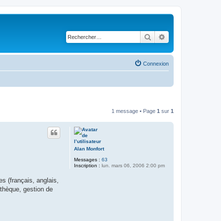
Rechercher
Recherche avancé
Connexion
1 message • Page
1
sur
1
Alan Monfort
Messages :
63
Inscription :
lun. mars 06, 2006 2:00 pm
s (français, anglais,
othèque, gestion de