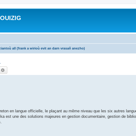
ROUIZIG
iantoù all (frank a wirioù evit an darn vrasañ anezho)
A
echercher
Recherche avancée
ton en langue officielle, le plaçant au même niveau que les six autres langue
ntika est une des solutions majeures en gestion documentaire, gestion de bibli
s.