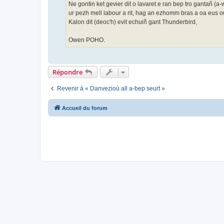
Ne gontin ket gevier dit o lavaret e ran bep tro gantañ (
ur pezh mell labour a rit, hag an ezhomm bras a oa eus o
Kalon dit (deoc'h) evit echuiñ gant Thunderbird,
Owen POHO.
Répondre
Revenir à « Danvezioù all a-bep seurt »
Accueil du forum