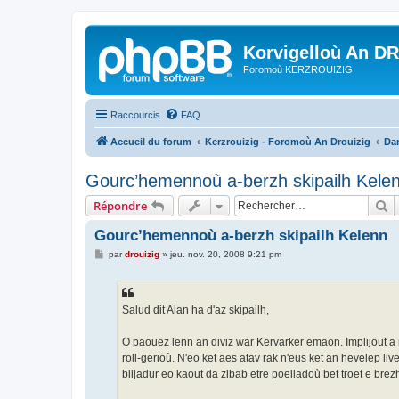
Korvigelloù An D
Foromoù KERZROUIZIG
Raccourcis
FAQ
Accueil du forum
Kerzrouizig - Foromoù An Drouizig
Dan
Gourc’hemennoù a-berzh skipailh Kele
R
Répondre
Gourc’hemennoù a-berzh skipailh Kelenn
M
par
drouizig
»
jeu. nov. 20, 2008 9:21 pm
e
s
s
a
g
Salud dit Alan ha d'az skipailh,
e
O paouez lenn an diviz war Kervarker emaon. Implijout a r
roll-gerioù. N'eo ket aes atav rak n'eus ket an hevelep l
blijadur eo kaout da zibab etre poelladoù bet troet e bre