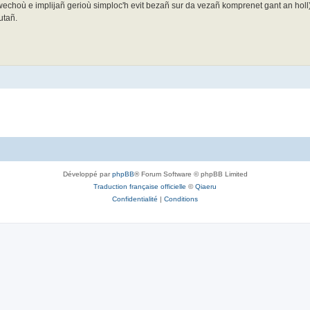
a-wechoù e implijañ gerioù simploc'h evit bezañ sur da vezañ komprenet gant an hol
utañ.
Développé par
phpBB
® Forum Software © phpBB Limited
Traduction française officielle
©
Qiaeru
Confidentialité
|
Conditions