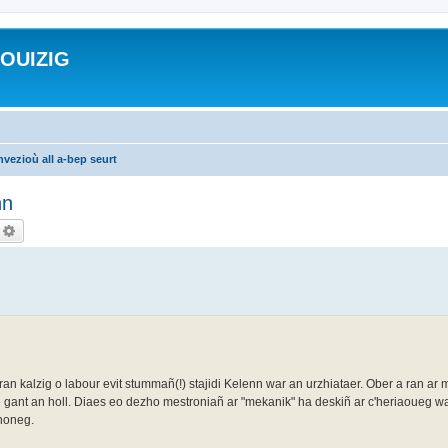
ROUIZIG
vezioù all a-bep seurt
nn
echercher
Recherche avancée
an kalzig o labour evit stummañ(!) stajidi Kelenn war an urzhiataer. Ober a ran ar
ive gant an holl. Diaes eo dezho mestroniañ ar "mekanik" ha deskiñ ar c'heriaoueg wa
zhoneg.