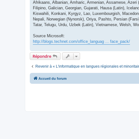
Afrikaans, Albanian, Amharic, Armenian, Assamese, Azeri (La
Filipino, Galician, Georgian, Gujarati, Hausa (Latin), Icelan
Kiswahili, Konkani, Kyrgyz, Lao, Luxembourgish, Macedon
Nepali, Norwegian (Nynorsk), Oriya, Pashto, Persian (Fars
Tatar, Telugu, Urdu, Uzbek (Latin), Vietnamese, Welsh, Wo
Source Microsoft:
http://blogs.technet.com/office_languag ... face_pack/
Répondre
Revenir à « L'informatique en langues régionales et minoritai
Accueil du forum