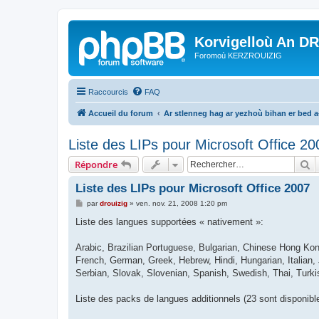
Korvigelloù An D
Foromoù KERZROUIZIG
Raccourcis
FAQ
Accueil du forum
Ar stlenneg hag ar yezhoù bihan er bed 
Liste des LIPs pour Microsoft Office 20
R
Répondre
Liste des LIPs pour Microsoft Office 2007
M
par
drouizig
»
ven. nov. 21, 2008 1:20 pm
e
s
Liste des langues supportées « nativement »:
s
a
g
Arabic, Brazilian Portuguese, Bulgarian, Chinese Hong Kong
e
French, German, Greek, Hebrew, Hindi, Hungarian, Italian,
Serbian, Slovak, Slovenian, Spanish, Swedish, Thai, Turki
Liste des packs de langues additionnels (23 sont disponibl