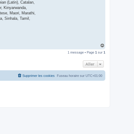
ian (Latin), Catalan,
t
e
mer, Kinyarwanda,
r
ese, Maori, Marathi,
d
r
a, Sinhala, Tamil,
o
u
i
z
i
g
H
a
1 message • Page
1
sur
1
u
t
Aller
Supprimer les cookies
Fuseau horaire sur
UTC+01:00