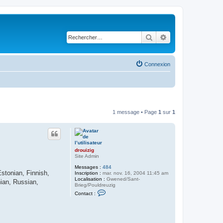
Rechercher
Recherche avancé
Connexion
1 message • Page
1
sur
1
drouizig
Site Admin
Messages :
484
stonian, Finnish,
Inscription :
mar. nov. 16, 2004 11:45 am
Localisation :
Gwened/Sant-
ian, Russian,
Brieg/Pouldreuzig
C
Contact :
o
n
t
a
c