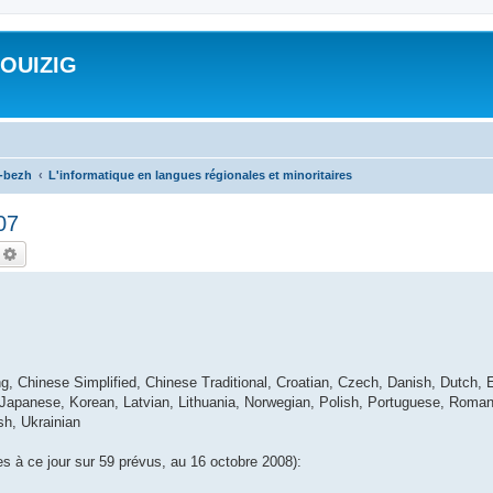
ROUIZIG
a-bezh
L'informatique en langues régionales et minoritaires
07
echercher
Recherche avancée
, Chinese Simplified, Chinese Traditional, Croatian, Czech, Danish, Dutch, E
 Japanese, Korean, Latvian, Lithuania, Norwegian, Polish, Portuguese, Roman
sh, Ukrainian
es à ce jour sur 59 prévus, au 16 octobre 2008):