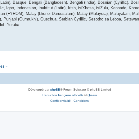
tin), Basque, Bengali (Bangladesh), Bengali (India), Bosnian (Cyrillic), Bosn
dic, Igbo, Indonesian, Inuktitut (Latin), Irish, isiXhosa, isiZulu, Kannada, Kh
ian (FYROM), Malay (Brunei Darussalam), Malay (Malaysia), Malayalam, Malt
i), Punjabi (Gurmukhi), Quechua, Serbian Cyrillic, Sesotho sa Leboa, Setswan
lof, Yoruba
res »
Développé par
phpBB
® Forum Software © phpBB Limited
Traduction française officielle
©
Qiaeru
Confidentialité
|
Conditions