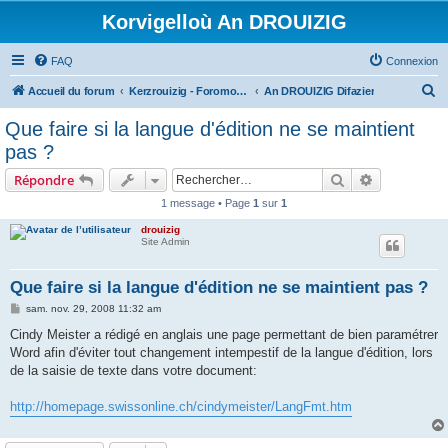
Korvigelloù An DROUIZIG
FAQ
Connexion
R
Accueil du forum
Kerzrouizig - Foromoù An Drouizig
An DROUIZIG Difazier
e
Que faire si la langue d'édition ne se maintient
c
pas ?
h
Rechercher
Recherche 
Répondre
e
1 message • Page
1
sur
1
r
drouizig
c
Site Admin
h
e
Que faire si la langue d'édition ne se maintient pas ?
r
M
sam. nov. 29, 2008 11:32 am
e
s
Cindy Meister a rédigé en anglais une page permettant de bien paramétrer
s
Word afin d'éviter tout changement intempestif de la langue d'édition, lors
a
g
de la saisie de texte dans votre document:
e
http://homepage.swissonline.ch/cindymeister/LangFmt.htm