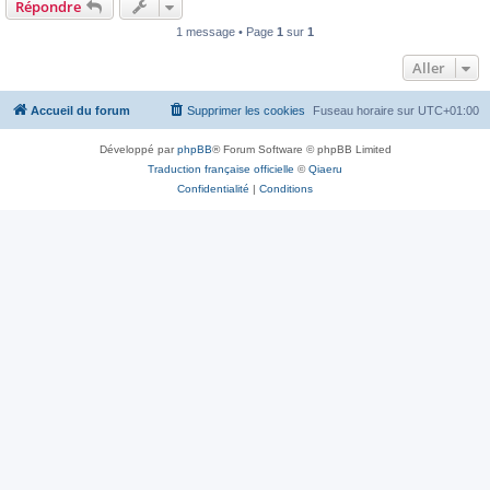
Répondre
1 message • Page
1
sur
1
Aller
Accueil du forum
Supprimer les cookies
Fuseau horaire sur
UTC+01:00
Développé par
phpBB
® Forum Software © phpBB Limited
Traduction française officielle
©
Qiaeru
Confidentialité
|
Conditions