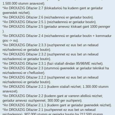
1.500.000 stumm anavezet).
*An DROUIZIG Difazier 2.7 (klokadurioù ha kudenn gant ar geriadur
gwenedek reizhet).
*An DROUIZIG Difazier 2.6 (reizhadennoù er geriadur boutin).
*An DROUIZIG Difazier 2.5.1 (reizhadennoù er geriadur boutin).
*An DROUIZIG Difazier 2.5 (geriadur arnevez klokaet gant 1000 pennger
).
*An DROUIZIG Difazier 2.4 (reizhadennoù er geriadur boutin + kemmadur
gou -> ou).
*An DROUIZIG Difazier 2.3.3 (ouzhpennet ez eus bet un nebeud
reizhadennoù er geriadur boutin).
*An DROUIZIG Difazier 2.3.2 (ouzhpennet ez eus bet un nebeud
reizhadennoù er geriadur boutin).
*An DROUIZIG Difazier 2.3.1 (fazi staliañ dindan 95/98/ME reizhet).
*An DROUIZIG Difazier 2.3 (stummoù gwenedek ar geriadur teknikel ha
reizhadennoù er c'heflusker).
*An DROUIZIG Difazier 2.2.2 (ouzhpennet ez eus bet un nebeud
reizhadennoù er geriadur boutin).
*An DROUIZIG Difazier 2.2.1 (kudenn staliañ reizhet; 1.300.000 stumm
anavezet).
*An DROUIZIG Difazier 2.2 (kudenn gant ar varrenn afellioù reizhet;
geriadur arnevez ouzhpennet; 300.000 ger ouzhpenn).
*An DROUIZIG Difazier 2.1.1 (kudenn gant ar geriadur gwenedek reizhet).
*An DROUIZIG Difazier 2.1 (ouzhpennet ez eus bet un nebeud
reizhadennoù, 907.000 stumm er geriadur boutin ha 212.500 stumm