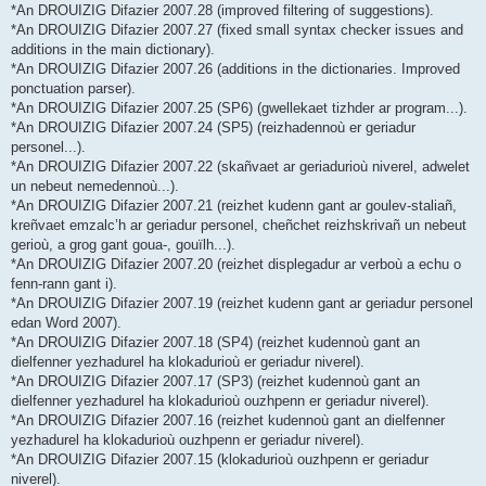
*An DROUIZIG Difazier 2007.28 (improved filtering of suggestions).
*An DROUIZIG Difazier 2007.27 (fixed small syntax checker issues and
additions in the main dictionary).
*An DROUIZIG Difazier 2007.26 (additions in the dictionaries. Improved
ponctuation parser).
*An DROUIZIG Difazier 2007.25 (SP6) (gwellekaet tizhder ar program...).
*An DROUIZIG Difazier 2007.24 (SP5) (reizhadennoù er geriadur
personel...).
*An DROUIZIG Difazier 2007.22 (skañvaet ar geriadurioù niverel, adwelet
un nebeut nemedennoù...).
*An DROUIZIG Difazier 2007.21 (reizhet kudenn gant ar goulev-staliañ,
kreñvaet emzalc’h ar geriadur personel, cheñchet reizhskrivañ un nebeut
gerioù, a grog gant goua-, gouïlh...).
*An DROUIZIG Difazier 2007.20 (reizhet displegadur ar verboù a echu o
fenn-rann gant i).
*An DROUIZIG Difazier 2007.19 (reizhet kudenn gant ar geriadur personel
edan Word 2007).
*An DROUIZIG Difazier 2007.18 (SP4) (reizhet kudennoù gant an
dielfenner yezhadurel ha klokadurioù er geriadur niverel).
*An DROUIZIG Difazier 2007.17 (SP3) (reizhet kudennoù gant an
dielfenner yezhadurel ha klokadurioù ouzhpenn er geriadur niverel).
*An DROUIZIG Difazier 2007.16 (reizhet kudennoù gant an dielfenner
yezhadurel ha klokadurioù ouzhpenn er geriadur niverel).
*An DROUIZIG Difazier 2007.15 (klokadurioù ouzhpenn er geriadur
niverel).