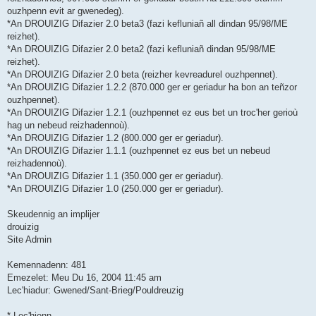
ouzhpenn evit ar gwenedeg).
*An DROUIZIG Difazier 2.0 beta3 (fazi kefluniañ all dindan 95/98/ME
reizhet).
*An DROUIZIG Difazier 2.0 beta2 (fazi kefluniañ dindan 95/98/ME
reizhet).
*An DROUIZIG Difazier 2.0 beta (reizher kevreadurel ouzhpennet).
*An DROUIZIG Difazier 1.2.2 (870.000 ger er geriadur ha bon an teñzor
ouzhpennet).
*An DROUIZIG Difazier 1.2.1 (ouzhpennet ez eus bet un troc'her gerioù
hag un nebeud reizhadennoù).
*An DROUIZIG Difazier 1.2 (800.000 ger er geriadur).
*An DROUIZIG Difazier 1.1.1 (ouzhpennet ez eus bet un nebeud
reizhadennoù).
*An DROUIZIG Difazier 1.1 (350.000 ger er geriadur).
*An DROUIZIG Difazier 1.0 (250.000 ger er geriadur).
Skeudennig an implijer
drouizig
Site Admin
Kemennadenn: 481
Emezelet: Meu Du 16, 2004 11:45 am
Lec'hiadur: Gwened/Sant-Brieg/Pouldreuzig
* Lec'hienn