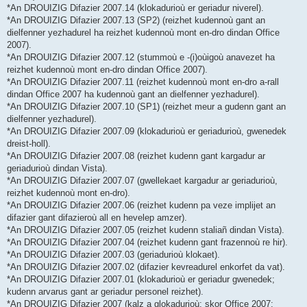
*An DROUIZIG Difazier 2007.14 (klokadurioù er geriadur niverel).
*An DROUIZIG Difazier 2007.13 (SP2) (reizhet kudennoù gant an
dielfenner yezhadurel ha reizhet kudennoù mont en-dro dindan Office
2007).
*An DROUIZIG Difazier 2007.12 (stummoù e -(i)oùigoù anavezet ha
reizhet kudennoù mont en-dro dindan Office 2007).
*An DROUIZIG Difazier 2007.11 (reizhet kudennoù mont en-dro a-rall
dindan Office 2007 ha kudennoù gant an dielfenner yezhadurel).
*An DROUIZIG Difazier 2007.10 (SP1) (reizhet meur a gudenn gant an
dielfenner yezhadurel).
*An DROUIZIG Difazier 2007.09 (klokadurioù er geriadurioù, gwenedek
dreist-holl).
*An DROUIZIG Difazier 2007.08 (reizhet kudenn gant kargadur ar
geriadurioù dindan Vista).
*An DROUIZIG Difazier 2007.07 (gwellekaet kargadur ar geriadurioù,
reizhet kudennoù mont en-dro).
*An DROUIZIG Difazier 2007.06 (reizhet kudenn pa veze implijet an
difazier gant difazieroù all en hevelep amzer).
*An DROUIZIG Difazier 2007.05 (reizhet kudenn staliañ dindan Vista).
*An DROUIZIG Difazier 2007.04 (reizhet kudenn gant frazennoù re hir).
*An DROUIZIG Difazier 2007.03 (geriadurioù klokaet).
*An DROUIZIG Difazier 2007.02 (difazier kevreadurel enkorfet da vat).
*An DROUIZIG Difazier 2007.01 (klokadurioù er geriadur gwenedek;
kudenn arvarus gant ar geriadur personel reizhet).
*An DROUIZIG Difazier 2007 (kalz a glokadurioù; skor Office 2007;