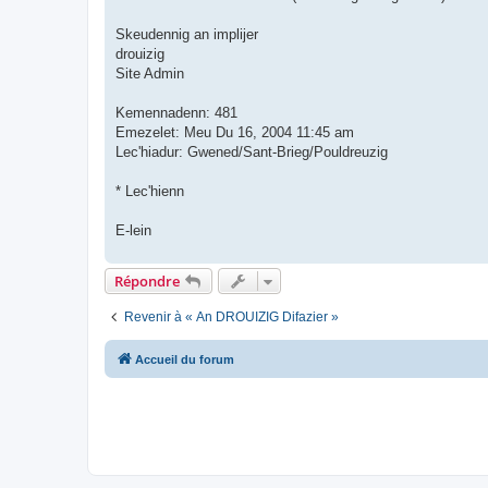
Skeudennig an implijer
drouizig
Site Admin
Kemennadenn: 481
Emezelet: Meu Du 16, 2004 11:45 am
Lec'hiadur: Gwened/Sant-Brieg/Pouldreuzig
* Lec'hienn
E-lein
Répondre
Revenir à « An DROUIZIG Difazier »
Accueil du forum