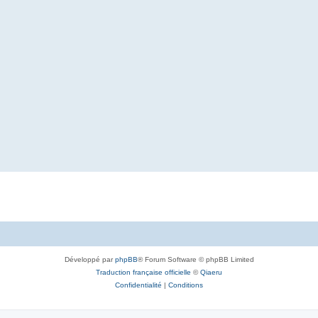
Développé par
phpBB
® Forum Software © phpBB Limited
Traduction française officielle
©
Qiaeru
Confidentialité
|
Conditions