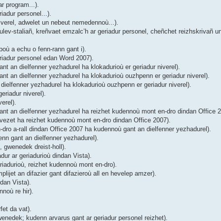
r program...).
adur personel...).
verel, adwelet un nebeut nemedennoù...).
ev-staliañ, kreñvaet emzalc’h ar geriadur personel, cheñchet reizhskrivañ un
où a echu o fenn-rann gant i).
riadur personel edan Word 2007).
 an dielfenner yezhadurel ha klokadurioù er geriadur niverel).
t an dielfenner yezhadurel ha klokadurioù ouzhpenn er geriadur niverel).
ielfenner yezhadurel ha klokadurioù ouzhpenn er geriadur niverel).
riadur niverel).
erel).
nt an dielfenner yezhadurel ha reizhet kudennoù mont en-dro dindan Office 2
ezet ha reizhet kudennoù mont en-dro dindan Office 2007).
ro a-rall dindan Office 2007 ha kudennoù gant an dielfenner yezhadurel).
nn gant an dielfenner yezhadurel).
 gwenedek dreist-holl).
ur ar geriadurioù dindan Vista).
iadurioù, reizhet kudennoù mont en-dro).
ijet an difazier gant difazieroù all en hevelep amzer).
dan Vista).
noù re hir).
et da vat).
enedek; kudenn arvarus gant ar geriadur personel reizhet).