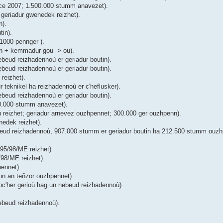
ice 2007; 1.500.000 stumm anavezet).
geriadur gwenedek reizhet).
n).
tin).
1000 pennger ).
in + kemmadur gou -> ou).
beud reizhadennoù er geriadur boutin).
beud reizhadennoù er geriadur boutin).
reizhet).
teknikel ha reizhadennoù er c'heflusker).
beud reizhadennoù er geriadur boutin).
00.000 stumm anavezet).
ù reizhet; geriadur arnevez ouzhpennet; 300.000 ger ouzhpenn).
edek reizhet).
eud reizhadennoù, 907.000 stumm er geriadur boutin ha 212.500 stumm ouzhp
 95/98/ME reizhet).
/98/ME reizhet).
ennet).
on an teñzor ouzhpennet).
oc'her gerioù hag un nebeud reizhadennoù).
ebeud reizhadennoù).