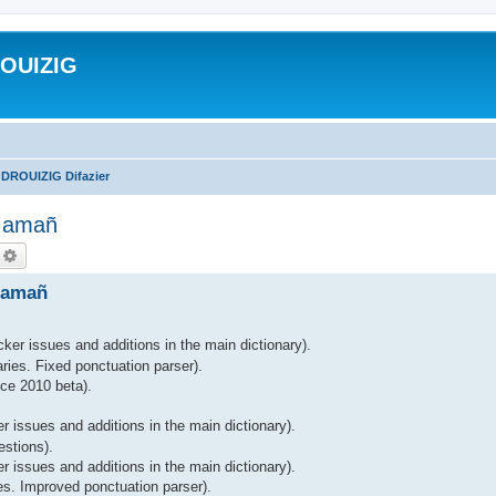
ROUIZIG
 DROUIZIG Difazier
A amañ
echercher
Recherche avancée
 amañ
ker issues and additions in the main dictionary).
ries. Fixed ponctuation parser).
ce 2010 beta).
r issues and additions in the main dictionary).
estions).
 issues and additions in the main dictionary).
es. Improved ponctuation parser).