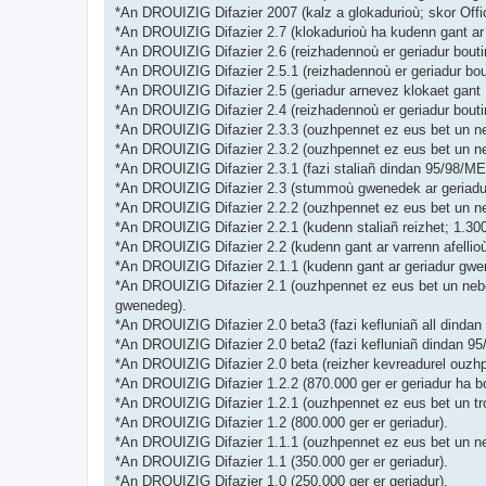
*An DROUIZIG Difazier 2007 (kalz a glokadurioù; skor Off
*An DROUIZIG Difazier 2.7 (klokadurioù ha kudenn gant ar 
*An DROUIZIG Difazier 2.6 (reizhadennoù er geriadur bouti
*An DROUIZIG Difazier 2.5.1 (reizhadennoù er geriadur bou
*An DROUIZIG Difazier 2.5 (geriadur arnevez klokaet gant 
*An DROUIZIG Difazier 2.4 (reizhadennoù er geriadur bout
*An DROUIZIG Difazier 2.3.3 (ouzhpennet ez eus bet un ne
*An DROUIZIG Difazier 2.3.2 (ouzhpennet ez eus bet un ne
*An DROUIZIG Difazier 2.3.1 (fazi staliañ dindan 95/98/ME 
*An DROUIZIG Difazier 2.3 (stummoù gwenedek ar geriadur 
*An DROUIZIG Difazier 2.2.2 (ouzhpennet ez eus bet un ne
*An DROUIZIG Difazier 2.2.1 (kudenn staliañ reizhet; 1.3
*An DROUIZIG Difazier 2.2 (kudenn gant ar varrenn afellio
*An DROUIZIG Difazier 2.1.1 (kudenn gant ar geriadur gwen
*An DROUIZIG Difazier 2.1 (ouzhpennet ez eus bet un neb
gwenedeg).
*An DROUIZIG Difazier 2.0 beta3 (fazi kefluniañ all dindan
*An DROUIZIG Difazier 2.0 beta2 (fazi kefluniañ dindan 95
*An DROUIZIG Difazier 2.0 beta (reizher kevreadurel ouzhp
*An DROUIZIG Difazier 1.2.2 (870.000 ger er geriadur ha b
*An DROUIZIG Difazier 1.2.1 (ouzhpennet ez eus bet un tr
*An DROUIZIG Difazier 1.2 (800.000 ger er geriadur).
*An DROUIZIG Difazier 1.1.1 (ouzhpennet ez eus bet un n
*An DROUIZIG Difazier 1.1 (350.000 ger er geriadur).
*An DROUIZIG Difazier 1.0 (250.000 ger er geriadur).