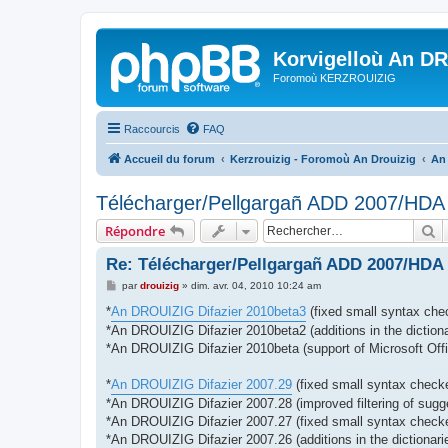
Korvigelloù An D
Foromoù KERZROUIZIG
Raccourcis
FAQ
Accueil du forum
Kerzrouizig - Foromoù An Drouizig
An
Télécharger/Pellgargañ ADD 2007/HD
R
Répondre
Re: Télécharger/Pellgargañ ADD 2007/HDA
M
par
drouizig
»
dim. avr. 04, 2010 10:24 am
e
s
*
An DROUIZIG Difazier 2010beta3
(fixed small syntax chec
s
*An DROUIZIG Difazier 2010beta2 (additions in the dictiona
a
g
*An DROUIZIG Difazier 2010beta (support of Microsoft Offi
e
*
An DROUIZIG Difazier 2007.29
(fixed small syntax checke
*An DROUIZIG Difazier 2007.28 (improved filtering of sugg
*An DROUIZIG Difazier 2007.27 (fixed small syntax checker
*An DROUIZIG Difazier 2007.26 (additions in the dictionari