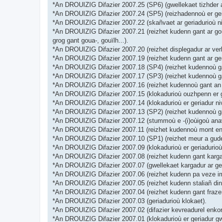
*An DROUIZIG Difazier 2007.25 (SP6) (gwellekaet tizhder a
*An DROUIZIG Difazier 2007.24 (SP5) (reizhadennoù er geri
*An DROUIZIG Difazier 2007.22 (skañvaet ar geriadurioù ni
*An DROUIZIG Difazier 2007.21 (reizhet kudenn gant ar goul
grog gant goua-, gouïlh...).
*An DROUIZIG Difazier 2007.20 (reizhet displegadur ar verb
*An DROUIZIG Difazier 2007.19 (reizhet kudenn gant ar ge
*An DROUIZIG Difazier 2007.18 (SP4) (reizhet kudennoù gant
*An DROUIZIG Difazier 2007.17 (SP3) (reizhet kudennoù gan
*An DROUIZIG Difazier 2007.16 (reizhet kudennoù gant an d
*An DROUIZIG Difazier 2007.15 (klokadurioù ouzhpenn er ge
*An DROUIZIG Difazier 2007.14 (klokadurioù er geriadur niv
*An DROUIZIG Difazier 2007.13 (SP2) (reizhet kudennoù ga
*An DROUIZIG Difazier 2007.12 (stummoù e -(i)oùigoù anav
*An DROUIZIG Difazier 2007.11 (reizhet kudennoù mont en-d
*An DROUIZIG Difazier 2007.10 (SP1) (reizhet meur a gude
*An DROUIZIG Difazier 2007.09 (klokadurioù er geriadurioù,
*An DROUIZIG Difazier 2007.08 (reizhet kudenn gant kargad
*An DROUIZIG Difazier 2007.07 (gwellekaet kargadur ar ger
*An DROUIZIG Difazier 2007.06 (reizhet kudenn pa veze impl
*An DROUIZIG Difazier 2007.05 (reizhet kudenn staliañ din
*An DROUIZIG Difazier 2007.04 (reizhet kudenn gant frazen
*An DROUIZIG Difazier 2007.03 (geriadurioù klokaet).
*An DROUIZIG Difazier 2007.02 (difazier kevreadurel enkorf
*An DROUIZIG Difazier 2007.01 (klokadurioù er geriadur gw