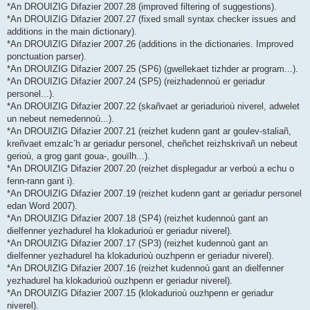
*An DROUIZIG Difazier 2007.28 (improved filtering of suggestions).
*An DROUIZIG Difazier 2007.27 (fixed small syntax checker issues and
additions in the main dictionary).
*An DROUIZIG Difazier 2007.26 (additions in the dictionaries. Improved
ponctuation parser).
*An DROUIZIG Difazier 2007.25 (SP6) (gwellekaet tizhder ar program...).
*An DROUIZIG Difazier 2007.24 (SP5) (reizhadennoù er geriadur
personel...).
*An DROUIZIG Difazier 2007.22 (skañvaet ar geriadurioù niverel, adwelet
un nebeut nemedennoù...).
*An DROUIZIG Difazier 2007.21 (reizhet kudenn gant ar goulev-staliañ,
kreñvaet emzalc’h ar geriadur personel, cheñchet reizhskrivañ un nebeut
gerioù, a grog gant goua-, gouïlh...).
*An DROUIZIG Difazier 2007.20 (reizhet displegadur ar verboù a echu o
fenn-rann gant i).
*An DROUIZIG Difazier 2007.19 (reizhet kudenn gant ar geriadur personel
edan Word 2007).
*An DROUIZIG Difazier 2007.18 (SP4) (reizhet kudennoù gant an
dielfenner yezhadurel ha klokadurioù er geriadur niverel).
*An DROUIZIG Difazier 2007.17 (SP3) (reizhet kudennoù gant an
dielfenner yezhadurel ha klokadurioù ouzhpenn er geriadur niverel).
*An DROUIZIG Difazier 2007.16 (reizhet kudennoù gant an dielfenner
yezhadurel ha klokadurioù ouzhpenn er geriadur niverel).
*An DROUIZIG Difazier 2007.15 (klokadurioù ouzhpenn er geriadur
niverel).