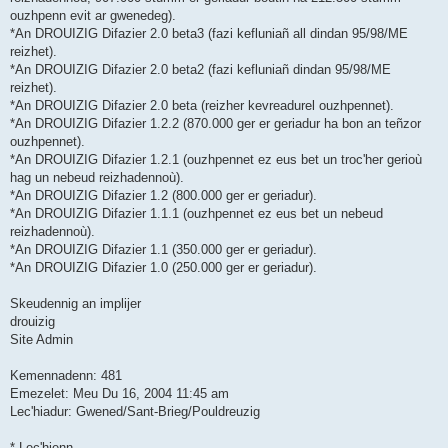
ouzhpenn evit ar gwenedeg).
*An DROUIZIG Difazier 2.0 beta3 (fazi kefluniañ all dindan 95/98/ME
reizhet).
*An DROUIZIG Difazier 2.0 beta2 (fazi kefluniañ dindan 95/98/ME
reizhet).
*An DROUIZIG Difazier 2.0 beta (reizher kevreadurel ouzhpennet).
*An DROUIZIG Difazier 1.2.2 (870.000 ger er geriadur ha bon an teñzor
ouzhpennet).
*An DROUIZIG Difazier 1.2.1 (ouzhpennet ez eus bet un troc'her gerioù
hag un nebeud reizhadennoù).
*An DROUIZIG Difazier 1.2 (800.000 ger er geriadur).
*An DROUIZIG Difazier 1.1.1 (ouzhpennet ez eus bet un nebeud
reizhadennoù).
*An DROUIZIG Difazier 1.1 (350.000 ger er geriadur).
*An DROUIZIG Difazier 1.0 (250.000 ger er geriadur).
Skeudennig an implijer
drouizig
Site Admin
Kemennadenn: 481
Emezelet: Meu Du 16, 2004 11:45 am
Lec'hiadur: Gwened/Sant-Brieg/Pouldreuzig
* Lec'hienn