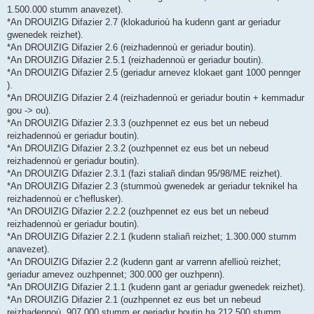
1.500.000 stumm anavezet).
*An DROUIZIG Difazier 2.7 (klokadurioù ha kudenn gant ar geriadur
gwenedek reizhet).
*An DROUIZIG Difazier 2.6 (reizhadennoù er geriadur boutin).
*An DROUIZIG Difazier 2.5.1 (reizhadennoù er geriadur boutin).
*An DROUIZIG Difazier 2.5 (geriadur arnevez klokaet gant 1000 pennger
).
*An DROUIZIG Difazier 2.4 (reizhadennoù er geriadur boutin + kemmadur
gou -> ou).
*An DROUIZIG Difazier 2.3.3 (ouzhpennet ez eus bet un nebeud
reizhadennoù er geriadur boutin).
*An DROUIZIG Difazier 2.3.2 (ouzhpennet ez eus bet un nebeud
reizhadennoù er geriadur boutin).
*An DROUIZIG Difazier 2.3.1 (fazi staliañ dindan 95/98/ME reizhet).
*An DROUIZIG Difazier 2.3 (stummoù gwenedek ar geriadur teknikel ha
reizhadennoù er c'heflusker).
*An DROUIZIG Difazier 2.2.2 (ouzhpennet ez eus bet un nebeud
reizhadennoù er geriadur boutin).
*An DROUIZIG Difazier 2.2.1 (kudenn staliañ reizhet; 1.300.000 stumm
anavezet).
*An DROUIZIG Difazier 2.2 (kudenn gant ar varrenn afellioù reizhet;
geriadur arnevez ouzhpennet; 300.000 ger ouzhpenn).
*An DROUIZIG Difazier 2.1.1 (kudenn gant ar geriadur gwenedek reizhet).
*An DROUIZIG Difazier 2.1 (ouzhpennet ez eus bet un nebeud
reizhadennoù, 907.000 stumm er geriadur boutin ha 212.500 stumm