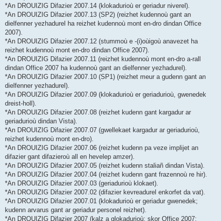
*An DROUIZIG Difazier 2007.14 (klokadurioù er geriadur niverel).
*An DROUIZIG Difazier 2007.13 (SP2) (reizhet kudennoù gant an
dielfenner yezhadurel ha reizhet kudennoù mont en-dro dindan Office
2007).
*An DROUIZIG Difazier 2007.12 (stummoù e -(i)oùigoù anavezet ha
reizhet kudennoù mont en-dro dindan Office 2007).
*An DROUIZIG Difazier 2007.11 (reizhet kudennoù mont en-dro a-rall
dindan Office 2007 ha kudennoù gant an dielfenner yezhadurel).
*An DROUIZIG Difazier 2007.10 (SP1) (reizhet meur a gudenn gant an
dielfenner yezhadurel).
*An DROUIZIG Difazier 2007.09 (klokadurioù er geriadurioù, gwenedek
dreist-holl).
*An DROUIZIG Difazier 2007.08 (reizhet kudenn gant kargadur ar
geriadurioù dindan Vista).
*An DROUIZIG Difazier 2007.07 (gwellekaet kargadur ar geriadurioù,
reizhet kudennoù mont en-dro).
*An DROUIZIG Difazier 2007.06 (reizhet kudenn pa veze implijet an
difazier gant difazieroù all en hevelep amzer).
*An DROUIZIG Difazier 2007.05 (reizhet kudenn staliañ dindan Vista).
*An DROUIZIG Difazier 2007.04 (reizhet kudenn gant frazennoù re hir).
*An DROUIZIG Difazier 2007.03 (geriadurioù klokaet).
*An DROUIZIG Difazier 2007.02 (difazier kevreadurel enkorfet da vat).
*An DROUIZIG Difazier 2007.01 (klokadurioù er geriadur gwenedek;
kudenn arvarus gant ar geriadur personel reizhet).
*An DROUIZIG Difazier 2007 (kalz a glokadurioù; skor Office 2007;