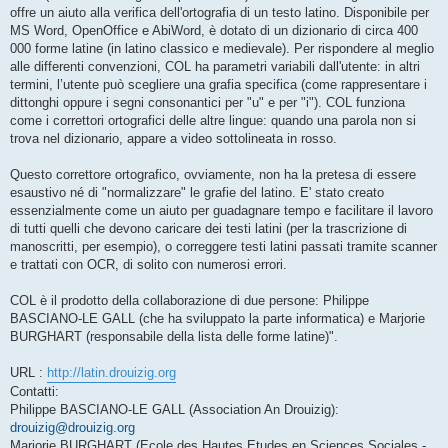
offre un aiuto alla verifica dell'ortografia di un testo latino. Disponibile per
MS Word, OpenOffice e AbiWord, è dotato di un dizionario di circa 400
000 forme latine (in latino classico e medievale). Per rispondere al meglio
alle differenti convenzioni, COL ha parametri variabili dall'utente: in altri
termini, l’utente può scegliere una grafia specifica (come rappresentare i
dittonghi oppure i segni consonantici per "u" e per "i"). COL funziona
come i correttori ortografici delle altre lingue: quando una parola non si
trova nel dizionario, appare a video sottolineata in rosso.
Questo correttore ortografico, ovviamente, non ha la pretesa di essere
esaustivo né di "normalizzare" le grafie del latino. E' stato creato
essenzialmente come un aiuto per guadagnare tempo e facilitare il lavoro
di tutti quelli che devono caricare dei testi latini (per la trascrizione di
manoscritti, per esempio), o correggere testi latini passati tramite scanner
e trattati con OCR, di solito con numerosi errori.
COL è il prodotto della collaborazione di due persone: Philippe
BASCIANO-LE GALL (che ha sviluppato la parte informatica) e Marjorie
BURGHART (responsabile della lista delle forme latine)".
URL :
http://latin.drouizig.org
Contatti:
Philippe BASCIANO-LE GALL (Association An Drouizig):
drouizig@drouizig.org
Marjorie BURGHART (Ecole des Hautes Etudes en Sciences Sociales -