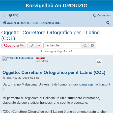
Korvigelloù An DROUIZIG
FAQ
Connexion
R
Accueil du forum
COL - Correcteur Orthographique Latin - Latin Spell Checker
e
Oggetto: Correttore Ortografico per il Latino
c
(COL)
h
Rechercher
Recherche 
Répondre
e
1 message • Page
1
sur
1
r
drouizig
c
Site Admin
h
e
Oggetto: Correttore Ortografico per il Latino (COL)
r
M
sam. nov. 29, 2008 4:14 pm
e
s
Da Ermanno Malaspina, Università di Torino (
ermanno.malaspina@unito.it
s
)
a
g
e
Mi permetto di segnalare ai Colleghi un utile strumento informatico,
elaborato da due studiosi francesi, che così lo presentano:
"COL (Correttore Ortografico per il Latino) è uno strumento gratuito che