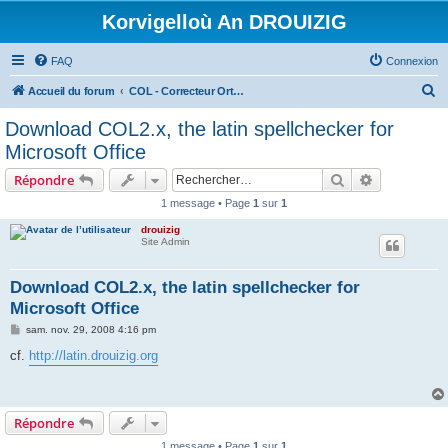
Korvigelloù An DROUIZIG
FAQ
Connexion
R
Accueil du forum
COL - Correcteur Orthographique Latin - Latin Spell Checker
e
Download COL2.x, the latin spellchecker for
c
Microsoft Office
h
Rechercher
Recherche 
Répondre
e
1 message • Page
1
sur
1
r
drouizig
c
Site Admin
h
e
Download COL2.x, the latin spellchecker for
Microsoft Office
r
M
sam. nov. 29, 2008 4:16 pm
e
s
cf.
http://latin.drouizig.org
s
a
g
e
Répondre
1 message • Page
1
sur
1