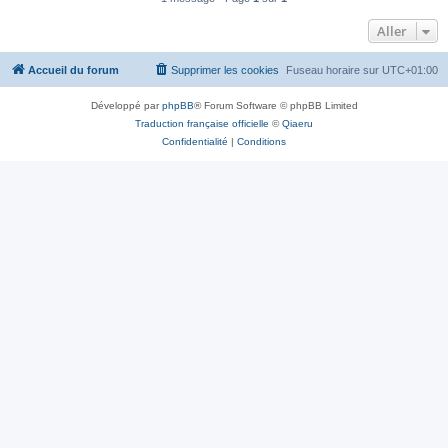
Aller
Accueil du forum
Supprimer les cookies
Fuseau horaire sur
UTC+01:00
Développé par
phpBB
® Forum Software © phpBB Limited
Traduction française officielle
©
Qiaeru
Confidentialité
|
Conditions