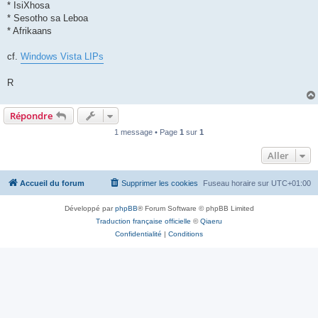
* IsiXhosa
* Sesotho sa Leboa
* Afrikaans
cf.
Windows Vista LIPs
R
Répondre
1 message • Page
1
sur
1
Aller
Accueil du forum
Supprimer les cookies
Fuseau horaire sur
UTC+01:00
Développé par
phpBB
® Forum Software © phpBB Limited
Traduction française officielle
©
Qiaeru
Confidentialité
|
Conditions