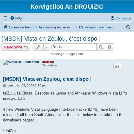
Korvigelloù An DROUIZIG
FAQ
Connexion
R
Accueil du forum
Ar stlenneg hag ar yezhoù bihan er bed a-bezh
L'informatique en langues régionales et minoritaires
e
[MSDN] Vista en Zoulou, c'est dispo !
c
Rechercher
Recherche 
Répondre
h
1 message • Page
1
sur
1
e
drouizig
r
Site Admin
c
h
[MSDN] Vista en Zoulou, c'est dispo !
e
M
ven. déc. 05, 2008 2:36 pm
e
r
s
IsiZulu, IsiXhosa, Sesotho sa Leboa and Afrikaans Windows Vista LIPs
s
now available
a
g
e
4 new Windows Vista Language Interface Packs (LIPs) have been
released, all from South Africa, click the links below to be taken to the
downloads pages:
* IsiZulu