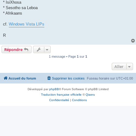
* IsiXhosa
* Sesotho sa Leboa
* Afrikaans
cf.
Windows Vista LIPs
R
Répondre
1 message • Page
1
sur
1
Aller
Accueil du forum
Supprimer les cookies
Fuseau horaire sur
UTC+01:00
Développé par
phpBB
® Forum Software © phpBB Limited
Traduction française officielle
©
Qiaeru
Confidentialité
|
Conditions