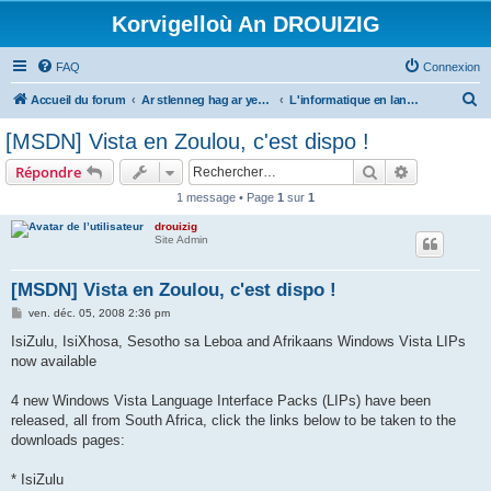
Korvigelloù An DROUIZIG
FAQ
Connexion
R
Accueil du forum
Ar stlenneg hag ar yezhoù bihan er bed a-bezh
L'informatique en langues régionales et minoritaires
e
[MSDN] Vista en Zoulou, c'est dispo !
c
Rechercher
Recherche 
Répondre
h
1 message • Page
1
sur
1
e
drouizig
r
Site Admin
c
h
[MSDN] Vista en Zoulou, c'est dispo !
e
M
ven. déc. 05, 2008 2:36 pm
e
r
s
IsiZulu, IsiXhosa, Sesotho sa Leboa and Afrikaans Windows Vista LIPs
s
now available
a
g
e
4 new Windows Vista Language Interface Packs (LIPs) have been
released, all from South Africa, click the links below to be taken to the
downloads pages:
* IsiZulu