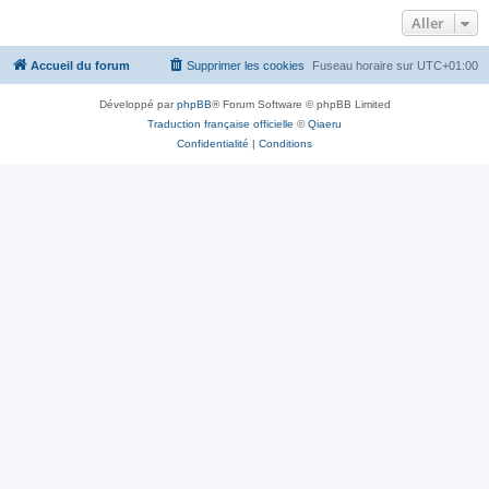
Aller
Accueil du forum
Supprimer les cookies
Fuseau horaire sur
UTC+01:00
Développé par
phpBB
® Forum Software © phpBB Limited
Traduction française officielle
©
Qiaeru
Confidentialité
|
Conditions