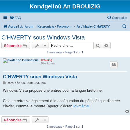
Korvigelloù An DROUIZIG
FAQ
Connexion
R
Accueil du forum
Kerzrouizig - Foromoù An Drouizig
Ar c'hlavier C'HWERTY
e
C’HWERTY sous Windows Vista
c
Rechercher
Recherche 
Répondre
h
1 message • Page
1
sur
1
e
drouizig
r
Site Admin
c
h
C’HWERTY sous Windows Vista
e
M
sam. déc. 06, 2008 3:33 pm
e
r
s
Windows Vista propose une entrée pour la langue bretonne.
s
a
g
Cela se retrouve également à la configuration du périphérique d'entrée
e
clavier, comme le montre l'aperçu d'écran
ici-même
.
Répondre
1 message • Page
1
sur
1