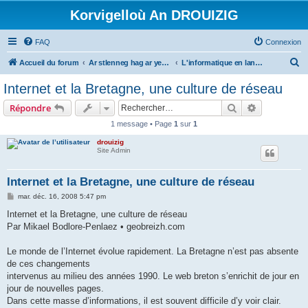
Korvigelloù An DROUIZIG
FAQ
Connexion
R
Accueil du forum
Ar stlenneg hag ar yezhoù bihan er bed a-bezh
L'informatique en langues régionales et minoritaires
e
Internet et la Bretagne, une culture de réseau
c
Rechercher
Recherche 
Répondre
h
1 message • Page
1
sur
1
e
drouizig
r
Site Admin
c
h
Internet et la Bretagne, une culture de réseau
e
M
mar. déc. 16, 2008 5:47 pm
e
r
s
Internet et la Bretagne, une culture de réseau
s
Par Mikael Bodlore-Penlaez • geobreizh.com
a
g
e
Le monde de l’Internet évolue rapidement. La Bretagne n’est pas absente
de ces changements
intervenus au milieu des années 1990. Le web breton s’enrichit de jour en
jour de nouvelles pages.
Dans cette masse d’informations, il est souvent difficile d’y voir clair.