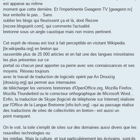
est apparue au même
moment que cette dernière. Et l'impertinente Gwagenn TV [gwagenn.tv]
leur emboîte le pas... Sans
oublier les blogs qui fleurissent ça et là, dont Rezore
[rezore.blogspirit.com], qui commente l'actualité
bretonne sous un angle caustique mais non moins pertinent.
Cet esprit de réseau est tout à fait perceptible en visitant Wikipedia
[br.wikipedia.org] en breton qui
rassemble plus de 25 000 articles et en fait une des langues minoritaires
les plus présentes sur ce
portail où chacun peut apporter sa pierre avec ses connaissances et ses
moyens. Réseau toujours
avec le travail de traduction de logiciels opéré par An Drouizig
[drouizig.org] qui permet aux internautes
de télécharger les versions bretonnes d'OpenOffice.org, Mozilla Firefox,
Mozilla Thunderbird ou le correcteur orthographique de Microsoft Word...
Enfin, la traduction de Skype (logiciel de téléphonie sur Internet) réalisée
par l'Office de la Langue Bretonne [ofis-bzh.org] --qui au passage réalise
des traductions de sites de collectivités en breton-- est aussi un
point marquant.
On le voit, la toile s'emplit de sites sur des domaines aussi divers que les
nouvelles technologies ou
les médias. Mais la culture, et tout particulièrement les écrivains, sont-ils