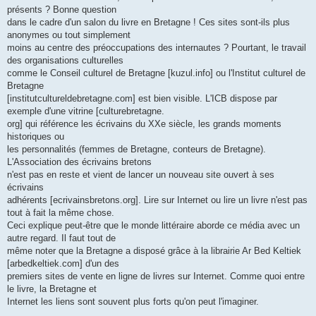
présents ? Bonne question
dans le cadre d'un salon du livre en Bretagne ! Ces sites sont-ils plus
anonymes ou tout simplement
moins au centre des préoccupations des internautes ? Pourtant, le travail
des organisations culturelles
comme le Conseil culturel de Bretagne [kuzul.info] ou l'Institut culturel de
Bretagne
[institutcultureldebretagne.com] est bien visible. L'ICB dispose par
exemple d'une vitrine [culturebretagne.
org] qui référence les écrivains du XXe siècle, les grands moments
historiques ou
les personnalités (femmes de Bretagne, conteurs de Bretagne).
L'Association des écrivains bretons
n'est pas en reste et vient de lancer un nouveau site ouvert à ses
écrivains
adhérents [ecrivainsbretons.org]. Lire sur Internet ou lire un livre n'est pas
tout à fait la même chose.
Ceci explique peut-être que le monde littéraire aborde ce média avec un
autre regard. Il faut tout de
même noter que la Bretagne a disposé grâce à la librairie Ar Bed Keltiek
[arbedkeltiek.com] d'un des
premiers sites de vente en ligne de livres sur Internet. Comme quoi entre
le livre, la Bretagne et
Internet les liens sont souvent plus forts qu'on peut l'imaginer.