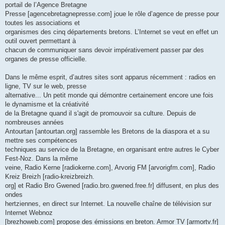
portail de l’Agence Bretagne
Presse [agencebretagnepresse.com] joue le rôle d’agence de presse pour
toutes les associations et
organismes des cinq départements bretons. L’Internet se veut en effet un
outil ouvert permettant à
chacun de communiquer sans devoir impérativement passer par des
organes de presse officielle.
Dans le même esprit, d’autres sites sont apparus récemment : radios en
ligne, TV sur le web, presse
alternative... Un petit monde qui démontre certainement encore une fois
le dynamisme et la créativité
de la Bretagne quand il s'agit de promouvoir sa culture. Depuis de
nombreuses années
Antourtan [antourtan.org] rassemble les Bretons de la diaspora et a su
mettre ses compétences
techniques au service de la Bretagne, en organisant entre autres le Cyber
Fest-Noz. Dans la même
veine, Radio Kerne [radiokerne.com], Arvorig FM [arvorigfm.com], Radio
Kreiz Breizh [radio-kreizbreizh.
org] et Radio Bro Gwened [radio.bro.gwened.free.fr] diffusent, en plus des
ondes
hertziennes, en direct sur Internet. La nouvelle chaîne de télévision sur
Internet Webnoz
[brezhoweb.com] propose des émissions en breton. Armor TV [armortv.fr]