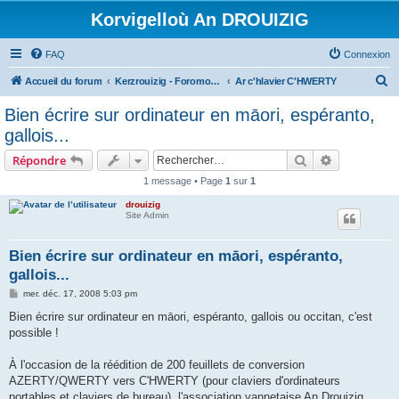
Korvigelloù An DROUIZIG
FAQ
Connexion
R
Accueil du forum
Kerzrouizig - Foromoù An Drouizig
Ar c'hlavier C'HWERTY
e
Bien écrire sur ordinateur en māori, espéranto,
c
gallois...
h
Rechercher
Recherche 
Répondre
e
1 message • Page
1
sur
1
r
drouizig
c
Site Admin
h
e
Bien écrire sur ordinateur en māori, espéranto,
gallois...
r
M
mer. déc. 17, 2008 5:03 pm
e
s
Bien écrire sur ordinateur en māori, espéranto, gallois ou occitan, c'est
s
possible !
a
g
e
À l'occasion de la réédition de 200 feuillets de conversion
AZERTY/QWERTY vers C'HWERTY (pour claviers d'ordinateurs
portables et claviers de bureau), l'association vannetaise An Drouizig