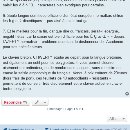
saisir les ĉ ĝ ĥ ĵ ŭ… caractères bien exotiques pour certains…
6. Seule langue sémitique officielle d'un état européen, le maltais utilise
les ħ ġ et ż diacritiques… pas aisé à saisir tout ça…
7. Et le meilleur pour la fin, car que dire du français, serait-il épargné…
négatif hélas, car la saisie est bien difficile pour les É Ç œ Œ « » depuis
l'AZERTY normalisé… problème suscitant le déshonneur de l'Académie
pour ses spécificateurs…
Le clavier breton, C'HWERTY étudié au départ pour la langue bretonne,
est également un outil pour les polyglottes. Il vous permet d'écrire
aisément sur ordinateur, en de nombreuses langues, sans remettre en
cause la saisie ergonomique du français. Vendu à prix coûtant de 20euros
(hors frais de port), ces feuillets de 40 autocollants - résistants -
permettent de convertir très discrètement votre clavier actuel en clavier
breton polyglotte.
Répondre
1 message • Page
1
sur
1
Aller
Accueil du forum
Supprimer les cookies
Fuseau horaire sur
UTC+01:00