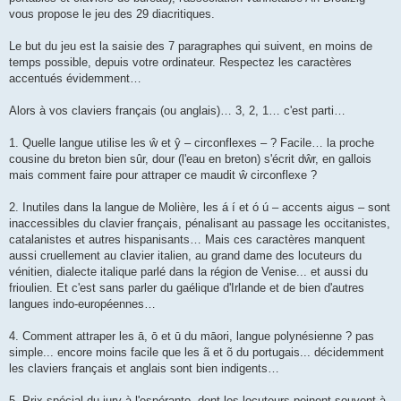
vous propose le jeu des 29 diacritiques.
Le but du jeu est la saisie des 7 paragraphes qui suivent, en moins de
temps possible, depuis votre ordinateur. Respectez les caractères
accentués évidemment…
Alors à vos claviers français (ou anglais)… 3, 2, 1… c'est parti…
1. Quelle langue utilise les ŵ et ŷ – circonflexes – ? Facile… la proche
cousine du breton bien sûr, dour (l'eau en breton) s'écrit dŵr, en gallois
mais comment faire pour attraper ce maudit ŵ circonflexe ?
2. Inutiles dans la langue de Molière, les á í et ó ú – accents aigus – sont
inaccessibles du clavier français, pénalisant au passage les occitanistes,
catalanistes et autres hispanisants… Mais ces caractères manquent
aussi cruellement au clavier italien, au grand dame des locuteurs du
vénitien, dialecte italique parlé dans la région de Venise... et aussi du
frioulien. Et c'est sans parler du gaélique d'Irlande et de bien d'autres
langues indo-européennes…
4. Comment attraper les ā, ō et ū du māori, langue polynésienne ? pas
simple... encore moins facile que les ã et õ du portugais... décidemment
les claviers français et anglais sont bien indigents…
5. Prix spécial du jury à l'espéranto, dont les locuteurs peinent souvent à