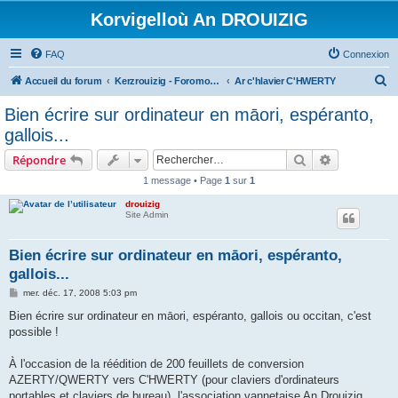
Korvigelloù An DROUIZIG
FAQ
Connexion
R
Accueil du forum
Kerzrouizig - Foromoù An Drouizig
Ar c'hlavier C'HWERTY
e
Bien écrire sur ordinateur en māori, espéranto,
c
gallois...
h
Rechercher
Recherche 
Répondre
e
1 message • Page
1
sur
1
r
drouizig
c
Site Admin
h
e
Bien écrire sur ordinateur en māori, espéranto,
gallois...
r
M
mer. déc. 17, 2008 5:03 pm
e
s
Bien écrire sur ordinateur en māori, espéranto, gallois ou occitan, c'est
s
possible !
a
g
e
À l'occasion de la réédition de 200 feuillets de conversion
AZERTY/QWERTY vers C'HWERTY (pour claviers d'ordinateurs
portables et claviers de bureau), l'association vannetaise An Drouizig