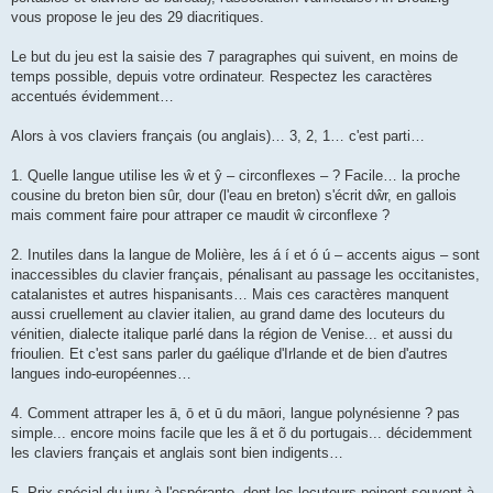
vous propose le jeu des 29 diacritiques.
Le but du jeu est la saisie des 7 paragraphes qui suivent, en moins de
temps possible, depuis votre ordinateur. Respectez les caractères
accentués évidemment…
Alors à vos claviers français (ou anglais)… 3, 2, 1… c'est parti…
1. Quelle langue utilise les ŵ et ŷ – circonflexes – ? Facile… la proche
cousine du breton bien sûr, dour (l'eau en breton) s'écrit dŵr, en gallois
mais comment faire pour attraper ce maudit ŵ circonflexe ?
2. Inutiles dans la langue de Molière, les á í et ó ú – accents aigus – sont
inaccessibles du clavier français, pénalisant au passage les occitanistes,
catalanistes et autres hispanisants… Mais ces caractères manquent
aussi cruellement au clavier italien, au grand dame des locuteurs du
vénitien, dialecte italique parlé dans la région de Venise... et aussi du
frioulien. Et c'est sans parler du gaélique d'Irlande et de bien d'autres
langues indo-européennes…
4. Comment attraper les ā, ō et ū du māori, langue polynésienne ? pas
simple... encore moins facile que les ã et õ du portugais... décidemment
les claviers français et anglais sont bien indigents…
5. Prix spécial du jury à l'espéranto, dont les locuteurs peinent souvent à