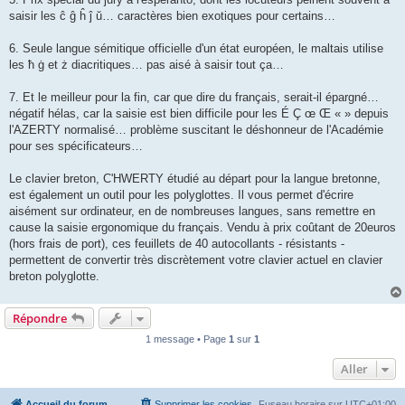
saisir les ĉ ĝ ĥ ĵ ŭ… caractères bien exotiques pour certains…
6. Seule langue sémitique officielle d'un état européen, le maltais utilise
les ħ ġ et ż diacritiques… pas aisé à saisir tout ça…
7. Et le meilleur pour la fin, car que dire du français, serait-il épargné…
négatif hélas, car la saisie est bien difficile pour les É Ç œ Œ « » depuis
l'AZERTY normalisé… problème suscitant le déshonneur de l'Académie
pour ses spécificateurs…
Le clavier breton, C'HWERTY étudié au départ pour la langue bretonne,
est également un outil pour les polyglottes. Il vous permet d'écrire
aisément sur ordinateur, en de nombreuses langues, sans remettre en
cause la saisie ergonomique du français. Vendu à prix coûtant de 20euros
(hors frais de port), ces feuillets de 40 autocollants - résistants -
permettent de convertir très discrètement votre clavier actuel en clavier
breton polyglotte.
Répondre
1 message • Page
1
sur
1
Aller
Accueil du forum
Supprimer les cookies
Fuseau horaire sur
UTC+01:00