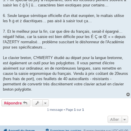
saisir les ĉ ĝ ĥ ĵ ŭ… caractères bien exotiques pour certains…
6. Seule langue sémitique officielle d'un état européen, le maltais utilise
les ħ ġ et ż diacritiques… pas aisé à saisir tout ça…
7. Et le meilleur pour la fin, car que dire du français, serait-il épargné…
négatif hélas, car la saisie est bien difficile pour les É Ç œ Œ « » depuis
l'AZERTY normalisé… problème suscitant le déshonneur de l'Académie
pour ses spécificateurs…
Le clavier breton, C'HWERTY étudié au départ pour la langue bretonne,
est également un outil pour les polyglottes. Il vous permet d'écrire
aisément sur ordinateur, en de nombreuses langues, sans remettre en
cause la saisie ergonomique du français. Vendu à prix coûtant de 20euros
(hors frais de port), ces feuillets de 40 autocollants - résistants -
permettent de convertir très discrètement votre clavier actuel en clavier
breton polyglotte.
Répondre
1 message • Page
1
sur
1
Aller
Accueil du forum
Supprimer les cookies
Fuseau horaire sur
UTC+01:00