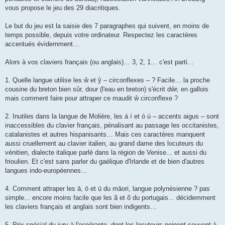
vous propose le jeu des 29 diacritiques.
Le but du jeu est la saisie des 7 paragraphes qui suivent, en moins de
temps possible, depuis votre ordinateur. Respectez les caractères
accentués évidemment…
Alors à vos claviers français (ou anglais)… 3, 2, 1… c'est parti…
1. Quelle langue utilise les ŵ et ŷ – circonflexes – ? Facile… la proche
cousine du breton bien sûr, dour (l'eau en breton) s'écrit dŵr, en gallois
mais comment faire pour attraper ce maudit ŵ circonflexe ?
2. Inutiles dans la langue de Molière, les á í et ó ú – accents aigus – sont
inaccessibles du clavier français, pénalisant au passage les occitanistes,
catalanistes et autres hispanisants… Mais ces caractères manquent
aussi cruellement au clavier italien, au grand dame des locuteurs du
vénitien, dialecte italique parlé dans la région de Venise... et aussi du
frioulien. Et c'est sans parler du gaélique d'Irlande et de bien d'autres
langues indo-européennes…
4. Comment attraper les ā, ō et ū du māori, langue polynésienne ? pas
simple... encore moins facile que les ã et õ du portugais... décidemment
les claviers français et anglais sont bien indigents…
5. Prix spécial du jury à l'espéranto, dont les locuteurs peinent souvent à