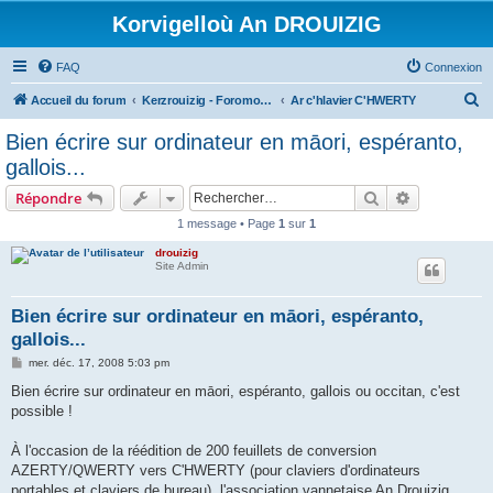
Korvigelloù An DROUIZIG
FAQ
Connexion
R
Accueil du forum
Kerzrouizig - Foromoù An Drouizig
Ar c'hlavier C'HWERTY
e
Bien écrire sur ordinateur en māori, espéranto,
c
gallois...
h
Rechercher
Recherche 
Répondre
e
1 message • Page
1
sur
1
r
drouizig
c
Site Admin
h
e
Bien écrire sur ordinateur en māori, espéranto,
gallois...
r
M
mer. déc. 17, 2008 5:03 pm
e
s
Bien écrire sur ordinateur en māori, espéranto, gallois ou occitan, c'est
s
possible !
a
g
e
À l'occasion de la réédition de 200 feuillets de conversion
AZERTY/QWERTY vers C'HWERTY (pour claviers d'ordinateurs
portables et claviers de bureau), l'association vannetaise An Drouizig