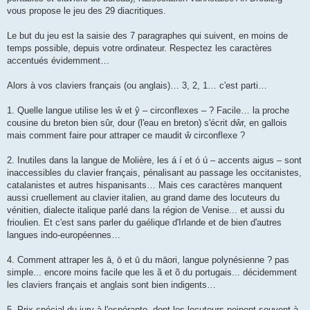
vous propose le jeu des 29 diacritiques.
Le but du jeu est la saisie des 7 paragraphes qui suivent, en moins de
temps possible, depuis votre ordinateur. Respectez les caractères
accentués évidemment…
Alors à vos claviers français (ou anglais)… 3, 2, 1… c'est parti…
1. Quelle langue utilise les ŵ et ŷ – circonflexes – ? Facile… la proche
cousine du breton bien sûr, dour (l'eau en breton) s'écrit dŵr, en gallois
mais comment faire pour attraper ce maudit ŵ circonflexe ?
2. Inutiles dans la langue de Molière, les á í et ó ú – accents aigus – sont
inaccessibles du clavier français, pénalisant au passage les occitanistes,
catalanistes et autres hispanisants… Mais ces caractères manquent
aussi cruellement au clavier italien, au grand dame des locuteurs du
vénitien, dialecte italique parlé dans la région de Venise... et aussi du
frioulien. Et c'est sans parler du gaélique d'Irlande et de bien d'autres
langues indo-européennes…
4. Comment attraper les ā, ō et ū du māori, langue polynésienne ? pas
simple... encore moins facile que les ã et õ du portugais... décidemment
les claviers français et anglais sont bien indigents…
5. Prix spécial du jury à l'espéranto, dont les locuteurs peinent souvent à