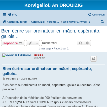
Korvigelloù An DROUIZIG
FAQ
Connexion
R
Accueil du forum
Kerzrouizig - Foromoù An Drouizig
Ar c'hlavier C'HWERTY
e
Bien écrire sur ordinateur en māori, espéranto,
c
gallois...
h
Rechercher
Recherche 
Répondre
e
1 message • Page
1
sur
1
r
drouizig
c
Site Admin
h
e
Bien écrire sur ordinateur en māori, espéranto,
gallois...
r
M
mer. déc. 17, 2008 5:03 pm
e
s
Bien écrire sur ordinateur en māori, espéranto, gallois ou occitan, c'est
s
possible !
a
g
e
À l'occasion de la réédition de 200 feuillets de conversion
AZERTY/QWERTY vers C'HWERTY (pour claviers d'ordinateurs
portables et claviers de bureau), l'association vannetaise An Drouizig