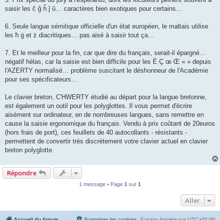
saisir les ĉ ĝ ĥ ĵ ŭ… caractères bien exotiques pour certains…
6. Seule langue sémitique officielle d'un état européen, le maltais utilise
les ħ ġ et ż diacritiques… pas aisé à saisir tout ça…
7. Et le meilleur pour la fin, car que dire du français, serait-il épargné…
négatif hélas, car la saisie est bien difficile pour les É Ç œ Œ « » depuis
l'AZERTY normalisé… problème suscitant le déshonneur de l'Académie
pour ses spécificateurs…
Le clavier breton, C'HWERTY étudié au départ pour la langue bretonne,
est également un outil pour les polyglottes. Il vous permet d'écrire
aisément sur ordinateur, en de nombreuses langues, sans remettre en
cause la saisie ergonomique du français. Vendu à prix coûtant de 20euros
(hors frais de port), ces feuillets de 40 autocollants - résistants -
permettent de convertir très discrètement votre clavier actuel en clavier
breton polyglotte.
Répondre
1 message • Page
1
sur
1
Aller
Accueil du forum
Supprimer les cookies
Fuseau horaire sur
UTC+01:00