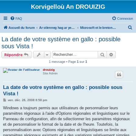
Korvigelloù An DROUIZIG
FAQ
Connexion
R
Accueil du forum
Ar stlenneg hag ar yezhoù bihan er bed a-bezh
Microsoft et le breton - Microsoft and the Breton language
e
La date de votre système en gallo : possible
c
sous Vista !
h
Rechercher
Recherche 
Répondre
e
1 message • Page
1
sur
1
r
drouizig
c
Site Admin
h
e
La date de votre système en gallo : possible sous
Vista !
r
M
ven. déc. 26, 2008 6:58 pm
e
s
Windows a toujours permis aux utilisateurs de personnaliser leurs
s
paramètres régionaux à l'aide d'Options régionales et linguistiques sur le
a
g
Panneau de configuration, afin de sélectionner les paramètres régionaux
e
et de personnaliser le format de la date et de l'heure. Toutefois, la
personnalisation avec Options régionales et linguistiques se limite aux
paramètres régionaux existants et à des variations relativement simples.