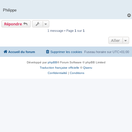
Philippe
Répondre
1 message • Page
1
sur
1
Aller
Accueil du forum
Supprimer les cookies
Fuseau horaire sur
UTC+01:00
Développé par
phpBB
® Forum Software © phpBB Limited
Traduction française officielle
©
Qiaeru
Confidentialité
|
Conditions