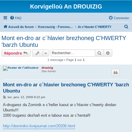
Korvigelloù An DROUIZIG
FAQ
Connexion
R
Accueil du forum
Kerzrouizig - Foromoù An Drouizig
Ar c'hlavier C'HWERTY
e
Mont en-dro ar c´hlavier brezhoneg C'HWERTY
c
'barzh Ubuntu
h
Rechercher
Recherche 
Répondre
e
1 message • Page
1
sur
1
r
drouizig
c
Site Admin
h
e
Mont en-dro ar c´hlavier brezhoneg C'HWERTY 'barzh
Ubuntu
r
M
lun. janv. 12, 2009 8:22 pm
e
s
A-drugarez da Zominik e c’heller kaout ar c’hlavier c’hwerty dindan
s
Ubuntu!!!
a
g
1000 trugarez dezhañ evit e labour eus ar c’hentañ!
e
http://dominiko.livejournal.com/20206.html