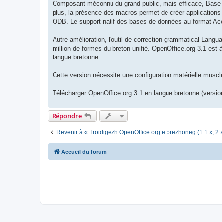
Composant méconnu du grand public, mais efficace, Base (b
plus, la présence des macros permet de créer applications 
ODB. Le support natif des bases de données au format Acce
Autre amélioration, l'outil de correction grammatical Langua
million de formes du breton unifié. OpenOffice.org 3.1 est 
langue bretonne.
Cette version nécessite une configuration matérielle mus
Télécharger OpenOffice.org 3.1 en langue bretonne (version
Répondre
Revenir à « Troidigezh OpenOffice.org e brezhoneg (1.1.x, 2.x
Accueil du forum