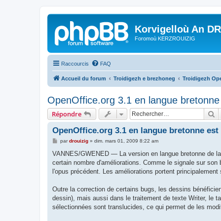
Korvigelloù An D
Foromoù KERZROUIZIG
Raccourcis
FAQ
Accueil du forum
Troidigezh e brezhoneg
Troidigezh Ope
OpenOffice.org 3.1 en langue bretonne 
R
Répondre
OpenOffice.org 3.1 en langue bretonne est
M
par
drouizig
»
dim. mars 01, 2009 8:22 am
e
s
VANNES/GWENED — La version en langue bretonne de la suite
s
certain nombre d'améliorations. Comme le signale sur son 
a
g
l'opus précédent. Les améliorations portent principalemen
e
Outre la correction de certains bugs, les dessins bénéficient 
dessin), mais aussi dans le traitement de texte Writer, le 
sélectionnées sont translucides, ce qui permet de les modif