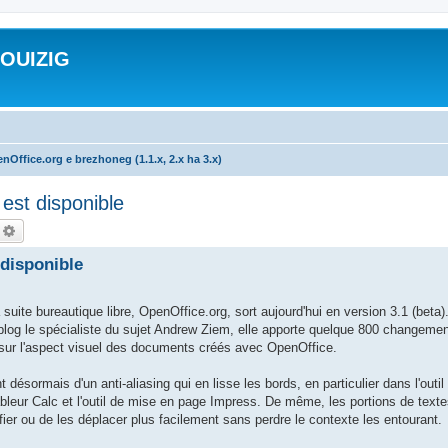
ROUIZIG
nOffice.org e brezhoneg (1.1.x, 2.x ha 3.x)
est disponible
echercher
Recherche avancée
 disponible
 bureautique libre, OpenOffice.org, sort aujourd'hui en version 3.1 (beta).
blog le spécialiste du sujet Andrew Ziem, elle apporte quelque 800 changemen
t sur l'aspect visuel des documents créés avec OpenOffice.
désormais d'un anti-aliasing qui en lisse les bords, en particulier dans l'outil 
tableur Calc et l'outil de mise en page Impress. De même, les portions de text
ier ou de les déplacer plus facilement sans perdre le contexte les entourant.