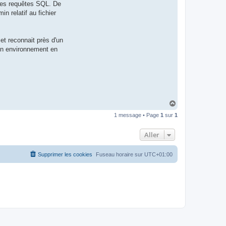
 des requêtes SQL. De
t
e
 relatif au fichier
r
d
r
o
et reconnait près d'un
u
i
 un environnement en
z
i
g
H
a
1 message • Page
1
sur
1
u
t
Aller
Supprimer les cookies
Fuseau horaire sur
UTC+01:00