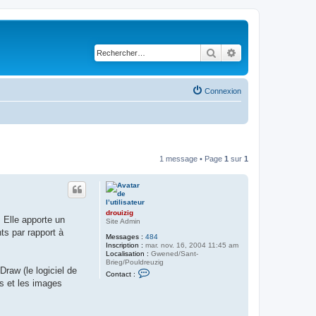
Rechercher
Recherche avancé
Connexion
1 message • Page
1
sur
1
drouizig
 Elle apporte un
Site Admin
ts par rapport à
Messages :
484
Inscription :
mar. nov. 16, 2004 11:45 am
Localisation :
Gwened/Sant-
Brieg/Pouldreuzig
Draw (le logiciel de
C
Contact :
o
es et les images
n
t
a
c