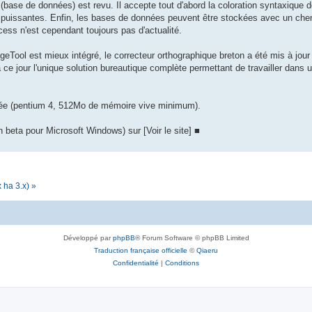
ase de données) est revu. Il accepte tout d'abord la coloration syntaxique
puissantes. Enfin, les bases de données peuvent être stockées avec un chemin
ss n'est cependant toujours pas d'actualité.
geTool est mieux intégré, le correcteur orthographique breton a été mis à jour 
à ce jour l'unique solution bureautique complète permettant de travailler dans
clée (pentium 4, 512Mo de mémoire vive minimum).
 beta pour Microsoft Windows) sur [Voir le site] ■
 ha 3.x) »
Développé par
phpBB
® Forum Software © phpBB Limited
Traduction française officielle
©
Qiaeru
Confidentialité
|
Conditions