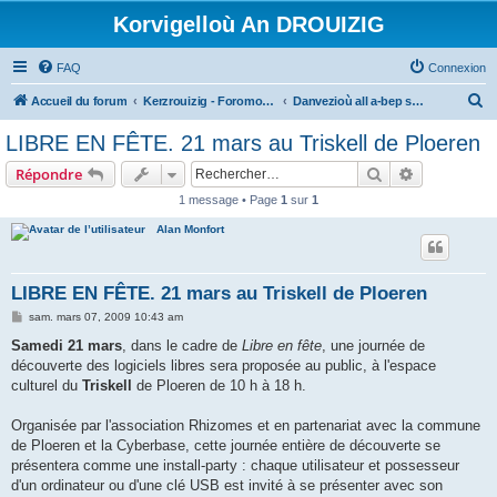
Korvigelloù An DROUIZIG
FAQ
Connexion
R
Accueil du forum
Kerzrouizig - Foromoù An Drouizig
Danvezioù all a-bep seurt
e
LIBRE EN FÊTE. 21 mars au Triskell de Ploeren
c
Rechercher
Recherche 
Répondre
h
1 message • Page
1
sur
1
e
Alan Monfort
r
c
h
LIBRE EN FÊTE. 21 mars au Triskell de Ploeren
e
M
sam. mars 07, 2009 10:43 am
e
r
s
Samedi 21 mars
, dans le cadre de
Libre en fête
, une journée de
s
découverte des logiciels libres sera proposée au public, à l'espace
a
g
culturel du
Triskell
de Ploeren de 10 h à 18 h.
e
Organisée par l'association Rhizomes et en partenariat avec la commune
de Ploeren et la Cyberbase, cette journée entière de découverte se
présentera comme une install-party : chaque utilisateur et possesseur
d'un ordinateur ou d'une clé USB est invité à se présenter avec son