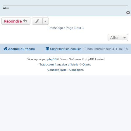
Alan
Répondre
1 message • Page
1
sur
1
Aller
Accueil du forum
Supprimer les cookies
Fuseau horaire sur
UTC+01:00
Développé par
phpBB
® Forum Software © phpBB Limited
Traduction française officielle
©
Qiaeru
Confidentialité
|
Conditions