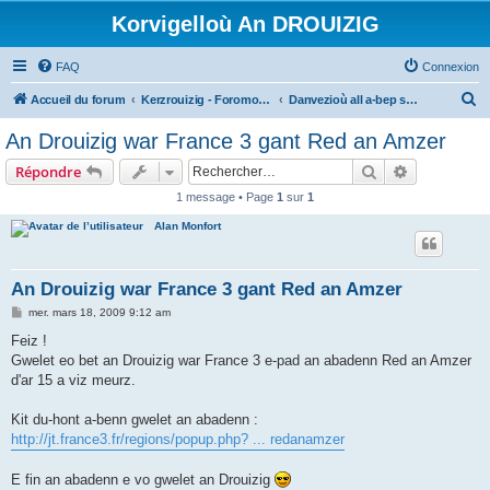
Korvigelloù An DROUIZIG
FAQ
Connexion
R
Accueil du forum
Kerzrouizig - Foromoù An Drouizig
Danvezioù all a-bep seurt
e
An Drouizig war France 3 gant Red an Amzer
c
Rechercher
Recherche 
Répondre
h
1 message • Page
1
sur
1
e
Alan Monfort
r
c
h
An Drouizig war France 3 gant Red an Amzer
e
M
mer. mars 18, 2009 9:12 am
e
r
s
Feiz !
s
Gwelet eo bet an Drouizig war France 3 e-pad an abadenn Red an Amzer
a
g
d'ar 15 a viz meurz.
e
Kit du-hont a-benn gwelet an abadenn :
http://jt.france3.fr/regions/popup.php? ... redanamzer
E fin an abadenn e vo gwelet an Drouizig