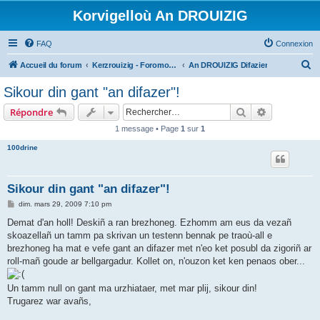
Korvigelloù An DROUIZIG
FAQ
Connexion
R
Accueil du forum
Kerzrouizig - Foromoù An Drouizig
An DROUIZIG Difazier
e
Sikour din gant "an difazer"!
c
Rechercher
Recherche 
Répondre
h
1 message • Page
1
sur
1
e
100drine
r
c
h
Sikour din gant "an difazer"!
e
M
dim. mars 29, 2009 7:10 pm
e
r
s
Demat d'an holl! Deskiñ a ran brezhoneg. Ezhomm am eus da vezañ
s
skoazellañ un tamm pa skrivan un testenn bennak pe traoù-all e
a
g
brezhoneg ha mat e vefe gant an difazer met n'eo ket posubl da zigoriñ ar
e
roll-mañ goude ar bellgargadur. Kollet on, n'ouzon ket ken penaos ober...
Un tamm null on gant ma urzhiataer, met mar plij, sikour din!
Trugarez war avañs,