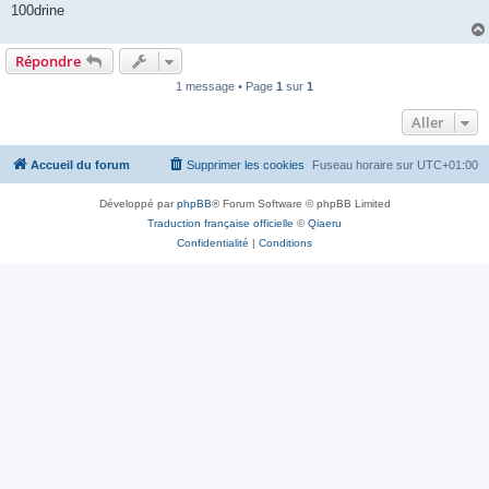
100drine
Répondre
1 message • Page
1
sur
1
Aller
Accueil du forum
Supprimer les cookies
Fuseau horaire sur
UTC+01:00
Développé par
phpBB
® Forum Software © phpBB Limited
Traduction française officielle
©
Qiaeru
Confidentialité
|
Conditions