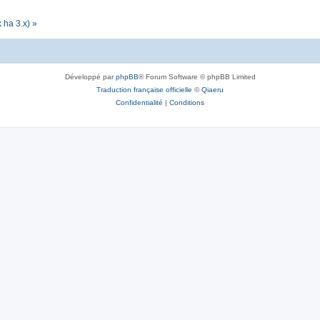
 ha 3.x) »
Développé par
phpBB
® Forum Software © phpBB Limited
Traduction française officielle
©
Qiaeru
Confidentialité
|
Conditions