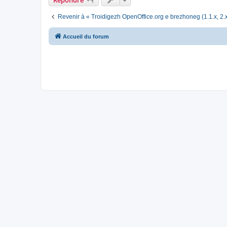
Revenir à « Troidigezh OpenOffice.org e brezhoneg (1.1.x, 2.x
Accueil du forum