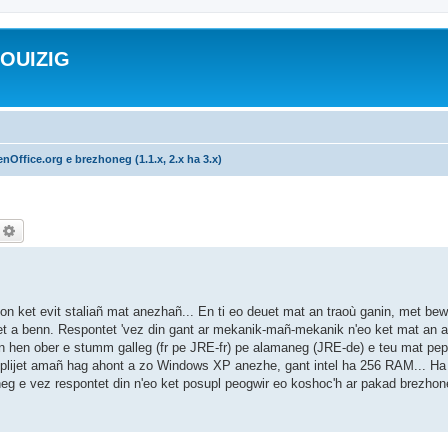
ROUIZIG
nOffice.org e brezhoneg (1.1.x, 2.x ha 3.x)
echercher
Recherche avancée
n'on ket evit staliañ mat anezhañ... En ti eo deuet mat an traoù ganin, met be
et a benn. Respontet 'vez din gant ar mekanik-mañ-mekanik n'eo ket mat an ar
an hen ober e stumm galleg (fr pe JRE-fr) pe alamaneg (JRE-de) e teu mat pep 
 implijet amañ hag ahont a zo Windows XP anezhe, gant intel ha 256 RAM... Ha
g e vez respontet din n'eo ket posupl peogwir eo koshoc'h ar pakad brezhon