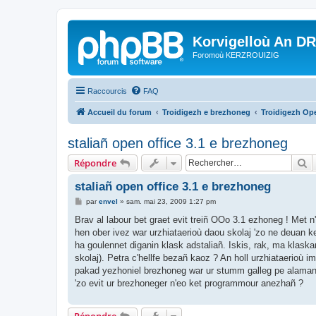
Korvigelloù An D
Foromoù KERZROUIZIG
Raccourcis
FAQ
Accueil du forum
Troidigezh e brezhoneg
Troidigezh Ope
staliañ open office 3.1 e brezhoneg
R
Répondre
staliañ open office 3.1 e brezhoneg
M
par
envel
»
sam. mai 23, 2009 1:27 pm
e
s
Brav al labour bet graet evit treiñ OOo 3.1 ezhoneg ! Met 
s
hen ober ivez war urzhiataerioù daou skolaj 'zo ne deuan k
a
g
ha goulennet diganin klask adstaliañ. Iskis, rak, ma klask
e
skolaj). Petra c'hellfe bezañ kaoz ? An holl urzhiataerioù
pakad yezhoniel brezhoneg war ur stumm galleg pe alamane
'zo evit ur brezhoneger n'eo ket programmour anezhañ ?
Répondre