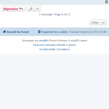
Répondre
1 message • Page
1
sur
1
Aller
Accueil du forum
Supprimer les cookies
Fuseau horaire sur
UTC+01:00
Développé par
phpBB
® Forum Software © phpBB Limited
Traduction française officielle
©
Qiaeru
Confidentialité
|
Conditions