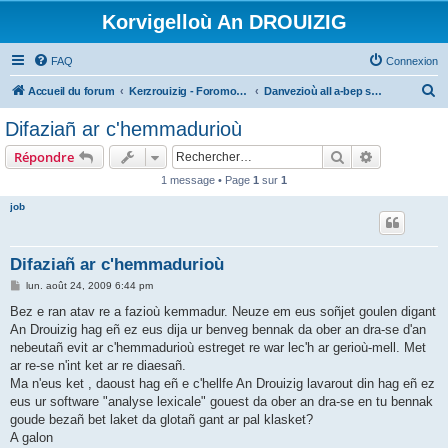
Korvigelloù An DROUIZIG
FAQ
Connexion
R
Accueil du forum
Kerzrouizig - Foromoù An Drouizig
Danvezioù all a-bep seurt
e
Difaziañ ar c'hemmadurioù
c
Rechercher
Recherche 
Répondre
h
1 message • Page
1
sur
1
e
job
r
c
h
Difaziañ ar c'hemmadurioù
e
M
lun. août 24, 2009 6:44 pm
e
r
s
Bez e ran atav re a fazioù kemmadur. Neuze em eus soñjet goulen digant
s
An Drouizig hag eñ ez eus dija ur benveg bennak da ober an dra-se d'an
a
g
nebeutañ evit ar c'hemmadurioù estreget re war lec'h ar gerioù-mell. Met
e
ar re-se n'int ket ar re diaesañ.
Ma n'eus ket , daoust hag eñ e c'hellfe An Drouizig lavarout din hag eñ ez
eus ur software "analyse lexicale" gouest da ober an dra-se en tu bennak
goude bezañ bet laket da glotañ gant ar pal klasket?
A galon